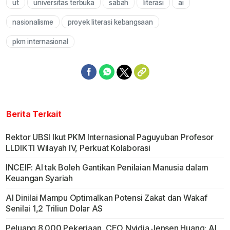
ut
universitas terbuka
sabah
literasi
ai
Mute
nasionalisme
proyek literasi kebangsaan
pkm internasional
Berita Terkait
Rektor UBSI Ikut PKM Internasional Paguyuban Profesor
LLDIKTI Wilayah IV, Perkuat Kolaborasi
INCEIF: AI tak Boleh Gantikan Penilaian Manusia dalam
Keuangan Syariah
AI Dinilai Mampu Optimalkan Potensi Zakat dan Wakaf
Senilai 1,2 Triliun Dolar AS
Peluang 8.000 Pekerjaan, CEO Nvidia Jensen Huang: AI