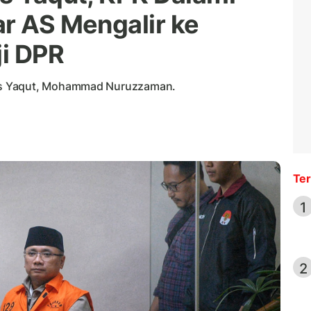
ar AS Mengalir ke
i DPR
us Yaqut, Mohammad Nuruzzaman.
Ter
1
2