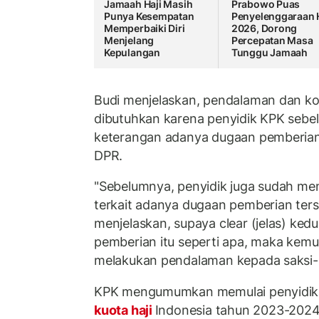
Jamaah Haji Masih
Prabowo Puas
Punya Kesempatan
Penyelenggaraan H
Memperbaiki Diri
2026, Dorong
Menjelang
Percepatan Masa
Kepulangan
Tunggu Jamaah
Budi menjelaskan, pendalaman dan konf
dibutuhkan karena penyidik KPK seb
keterangan adanya dugaan pemberian
DPR.
"Sebelumnya, penyidik juga sudah m
terkait adanya dugaan pemberian ter
menjelaskan, supaya clear (jelas) ked
pemberian itu seperti apa, maka kemu
melakukan pendalaman kepada saksi-s
KPK mengumumkan memulai penyidik
kuota haji
Indonesia tahun 2023-2024