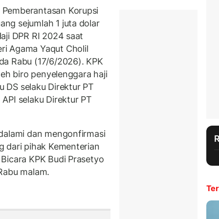
 Pemberantasan Korupsi
ng sejumlah 1 juta dolar
aji DPR RI 2024 saat
i Agama Yaqut Cholil
 Rabu (17/6/2026). KPK
leh biro penyelenggara haji
tu DS selaku Direktur PT
API selaku Direktur PT
ndalami dan mengonfirmasi
g dari pihak Kementerian
 Bicara KPK Budi Prasetyo
 Rabu malam.
Ter