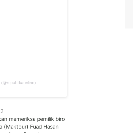
 (@republikaonline)
 2
kan memeriksa pemilik biro
ja (Maktour) Fuad Hasan