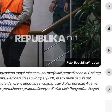
3
4
5
Foto: Republika/Prayogi
6
genakan rompi tahanan usai menjalani pemeriksaan di Gedung
omisi Pemberantasan Korupsi (KPK) resmi menahan Yaqut
uota dan penyelenggaraan ibadah haji di Kementerian Agama
7
 permohonan praperadilannya ditolak oleh Pengadilan Negeri