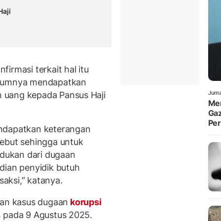
aji
irmasi terkait hal itu
elumnya mendapatkan
Juma
 uang kepada Pansus Haji
Men
Gaz
Pe
endapatkan keterangan
sebut sehingga untuk
udukan dari dugaan
dian penyidik butuh
aksi,” katanya.
an kasus dugaan
korupsi
 pada 9 Agustus 2025.