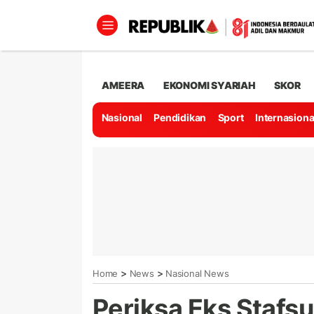
AMEERA
EKONOMI SYARIAH
SKOR
Nasional
Pendidikan
Sport
Internasiona
>
>
Home
News
Nasional News
Periksa Eks Stafs