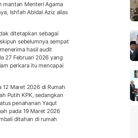
an mantan Menteri Agama
a, Ishfah Abidal Aziz alias
dak ditetapkan sebagai
eskipun sebelumnya sempat
menerima hasil audit
a 27 Februari 2026 yang
lam perkara itu mencapai
a 12 Maret 2026 di Rumah
h Putih KPK, sedangkan
Status penahanan Yaqut
mah pada 19 Maret 2026
bali ditahan di rumah