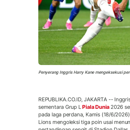
Penyerang Inggris Harry Kane mengeksekusi pena
REPUBLIKA.CO.ID, JAKARTA -- Inggr
sementara Grup L
Piala Dunia
2026 se
pada laga perdana, Kamis (18/6/2026) 
Lions mengoleksi tiga poin usai men
pertandingan sengit di Stadion Dallas,