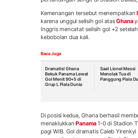
Kemenangan tersebut menempatkan
karena unggul selisih gol atas
Ghana
y
Inggris mencatat selisih gol +2 setel
kebobolan dua kali.
Baca Juga
Dramatis! Ghana
Saat Lionel Messi
Bekuk Panama Lewat
Menolak Tua di
Gol Menit 90+5 di
Panggung Piala D
Grup L Piala Dunia
Di posisi kedua, Ghana berhasil memb
menaklukkan
Panama
1-0 di Stadion 
pagi WIB. Gol dramatis Caleb Yirenkyi