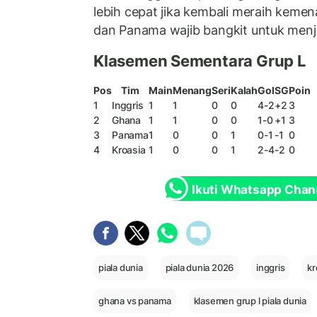
lebih cepat jika kembali meraih keme
dan Panama wajib bangkit untuk menja
Klasemen Sementara Grup L
Pos
Tim
Main
Menang
Seri
Kalah
Gol
SG
Poin
1
Inggris
1
1
0
0
4-2
+2
3
2
Ghana
1
1
0
0
1-0
+1
3
3
Panama
1
0
0
1
0-1
-1
0
4
Kroasia
1
0
0
1
2-4
-2
0
Ikuti Whatsapp Chan
piala dunia
piala dunia 2026
inggris
kr
ghana vs panama
klasemen grup l piala dunia