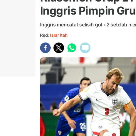
Inggris Pimpin Gr
Inggris mencatat selisih gol +2 setelah m
Red:
Israr Itah