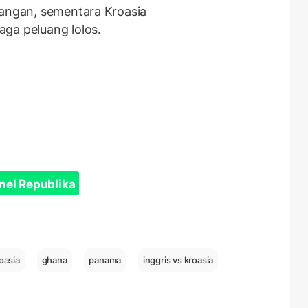
nangan, sementara Kroasia
ga peluang lolos.
nel Republika
oasia
ghana
panama
inggris vs kroasia