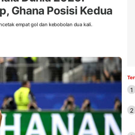
up, Ghana Posisi Kedua
encetak empat gol dan kebobolan dua kali.
Ter
1
2