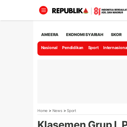
AMEERA
EKONOMI SYARIAH
SKOR
Nasional
Pendidikan
Sport
Internasiona
>
>
Home
News
Sport
Klasemen Grup L P