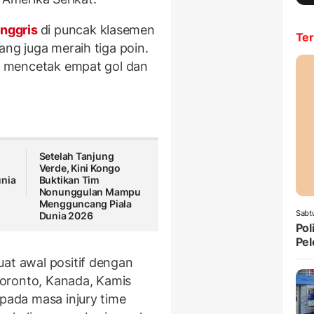
Inggris
di puncak klasemen
Ter
ang juga meraih tiga poin.
ah mencetak empat gol dan
Setelah Tanjung
Verde, Kini Kongo
unia
Buktikan Tim
Nonunggulan Mampu
Mengguncang Piala
Sabt
Dunia 2026
Pol
Pel
uat awal positif dengan
Toronto, Kanada, Kamis
 pada masa injury time