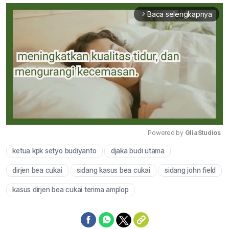
Baca selengkapnya
arrow_forward_ios
Powered by 
GliaStudios
ketua kpk setyo budiyanto
djaka budi utama
Mute
dirjen bea cukai
sidang kasus bea cukai
sidang john field
kasus dirjen bea cukai terima amplop