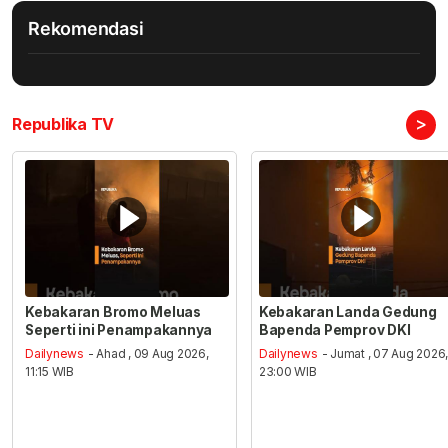
Rekomendasi
>
Republika TV
Kebakaran Bromo Meluas
Kebakaran Landa Gedung
Seperti ini Penampakannya
Bapenda Pemprov DKI
Dailynews
- Ahad , 09 Aug 2026,
Dailynews
- Jumat , 07 Aug 2026
11:15 WIB
23:00 WIB