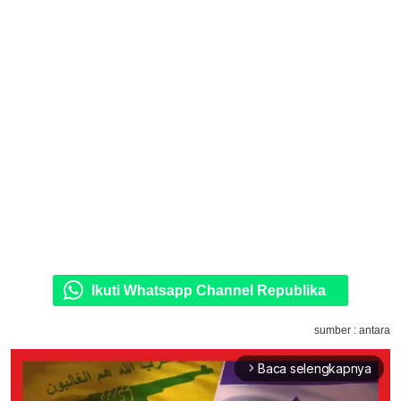
Ikuti Whatsapp Channel Republika
sumber : antara
Baca selengkapnya
arrow_forward_ios