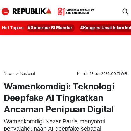
Hot Topics:
#Gubernur BI Mundur
#Kongres Umat Islam In
News
Nasional
Kamis , 18 Jun 2026, 00:15 WIB
Wamenkomdigi: Teknologi
Deepfake AI Tingkatkan
Ancaman Penipuan Digital
Wamenkomdigi Nezar Patria menyoroti
penyalahgunaan AI deepfake sebagai