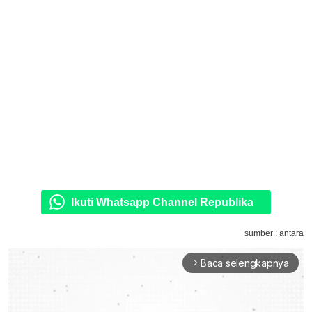
Ikuti Whatsapp Channel Republika
sumber : antara
Baca selengkapnya
arrow_forward_ios