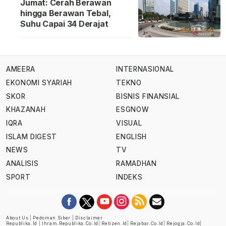
Jumat: Cerah Berawan
hingga Berawan Tebal,
Suhu Capai 34 Derajat
AMEERA
INTERNASIONAL
EKONOMI SYARIAH
TEKNO
SKOR
BISNIS FINANSIAL
KHAZANAH
ESGNOW
IQRA
VISUAL
ISLAM DIGEST
ENGLISH
NEWS
TV
ANALISIS
RAMADHAN
SPORT
INDEKS
About Us
|
Pedoman Siber
|
Disclaimer
Republika.id
|
Ihram.republika.co.id
|
Retizen.id
|
Rejabar.co.id
|
Rejogja.co.id
|