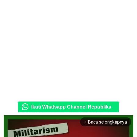
Ikuti Whatsapp Channel Republika
Baca selengkapnya
arrow_forward_ios