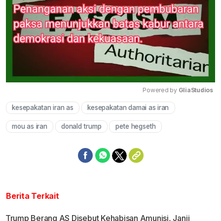
Powered by 
GliaStudios
kesepakatan iran as
kesepakatan damai as iran
Mute
mou as iran
donald trump
pete hegseth
Berita Terkait
Trump Berang AS Disebut Kehabisan Amunisi, Janji