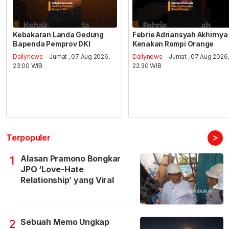
Kebakaran Landa Gedung
Febrie Adriansyah Akhirnya
Bapenda Pemprov DKI
Kenakan Rompi Orange
Dailynews
- Jumat , 07 Aug 2026,
Dailynews
- Jumat , 07 Aug 2026
23:00 WIB
22:30 WIB
>
Terpopuler
Alasan Pramono Bongkar
1
JPO ‘Love-Hate
Relationship’ yang Viral
Sebuah Memo Ungkap
2