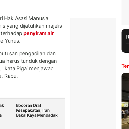
i Hak Asasi Manusia
is yang dijatuhkan majelis
a terhadap
penyiram air
ie Yunus.
 putusan pengadilan dan
a harus tunduk dengan
Ter
" kata Pigai menjawab
a, Rabu.
ak
Bocoran Draf
Kesepakatan, Iran
a
Bakal Kaya Mendadak