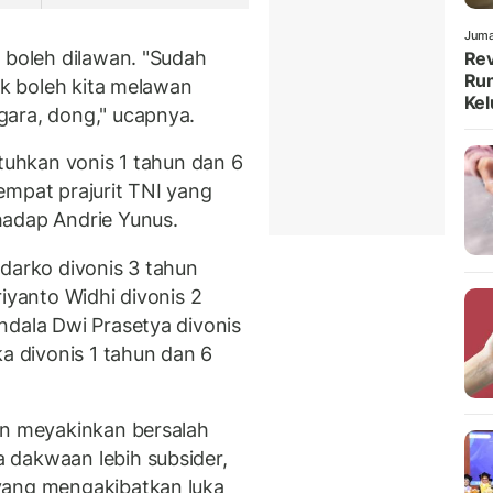
Juma
 boleh dilawan. "Sudah
Rev
Rum
ak boleh kita melawan
Kel
gara, dong," ucapnya.
atuhkan vonis 1 tahun dan 6
empat prajurit TNI yang
hadap Andrie Yunus.
udarko divonis 3 tahun
riyanto Widhi divonis 2
ndala Dwi Prasetya divonis
ka divonis 1 tahun dan 6
an meyakinkan bersalah
 dakwaan lebih subsider,
yang mengakibatkan luka