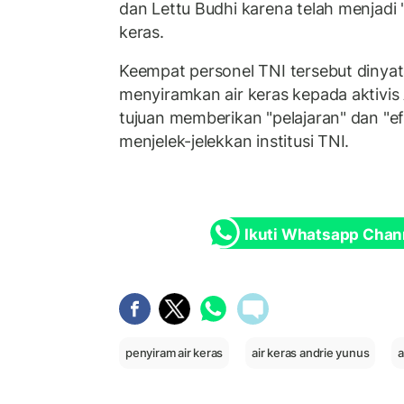
dan Lettu Budhi karena telah menjadi 
keras.
Keempat personel TNI tersebut dinyat
menyiramkan air keras kepada aktivis
tujuan memberikan "pelajaran" dan "efe
menjelek-jelekkan institusi TNI.
Ikuti Whatsapp Chan
penyiram air keras
air keras andrie yunus
a