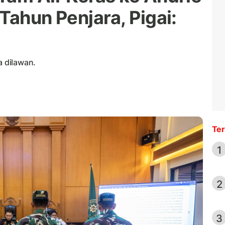
Tahun Penjara, Pigai:
a dilawan.
Ter
1
2
3