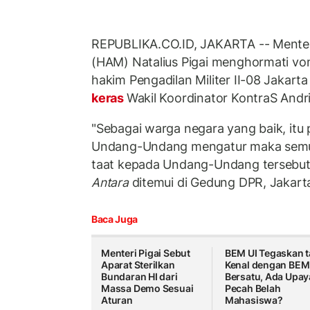
REPUBLIKA.CO.ID, JAKARTA -- Menter
(HAM) Natalius Pigai menghormati von
hakim Pengadilan Militer II-08 Jakart
keras
Wakil Koordinator KontraS Andr
"Sebagai warga negara yang baik, itu
Undang-Undang mengatur maka semu
taat kepada Undang-Undang tersebut,
Antara
ditemui di Gedung DPR, Jakart
Baca Juga
Menteri Pigai Sebut
BEM UI Tegaskan t
Aparat Sterilkan
Kenal dengan BEM
Bundaran HI dari
Bersatu, Ada Upay
Massa Demo Sesuai
Pecah Belah
Aturan
Mahasiswa?