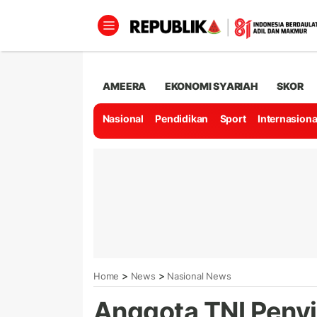
AMEERA
EKONOMI SYARIAH
SKOR
Nasional
Pendidikan
Sport
Internasiona
>
>
Home
News
Nasional News
Anggota TNI Penyi