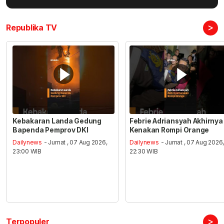
>
Republika TV
Kebakaran Landa Gedung
Febrie Adriansyah Akhirnya
Bapenda Pemprov DKI
Kenakan Rompi Orange
Dailynews
- Jumat , 07 Aug 2026,
Dailynews
- Jumat , 07 Aug 2026
23:00 WIB
22:30 WIB
>
Terpopuler