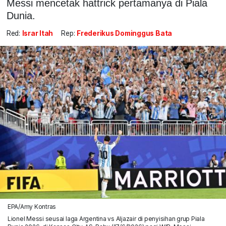
Messi mencetak hattrick pertamanya di Piala
Dunia.
Red:
Israr Itah
Rep:
Frederikus Dominggus Bata
EPA/Amy Kontras
Lionel Messi seusai laga Argentina vs Aljazair di penyisihan grup Piala