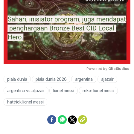
Powered by 
GliaStudios
piala dunia
piala dunia 2026
argentina
ajazair
Mute
argentina vs aljazair
lionel messi
rekor lionel messi
hattrick lionel messi