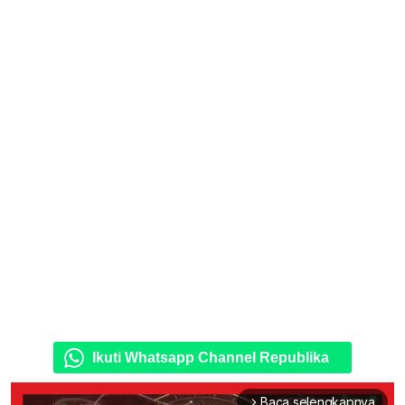
Ikuti Whatsapp Channel Republika
Baca selengkapnya
arrow_forward_ios