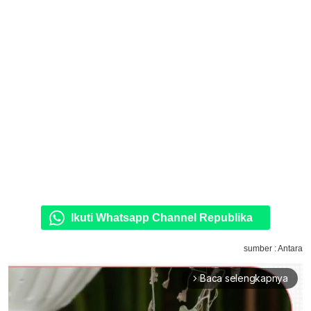
Ikuti Whatsapp Channel Republika
sumber : Antara
Baca selengkapnya
arrow_forward_ios