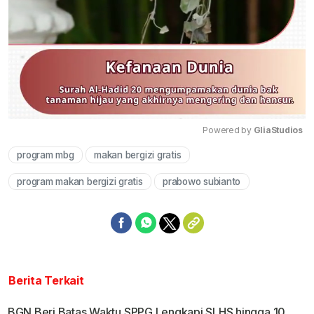
Powered by 
GliaStudios
program mbg
makan bergizi gratis
Mute
program makan bergizi gratis
prabowo subianto
Berita Terkait
BGN Beri Batas Waktu SPPG Lengkapi SLHS hingga 10