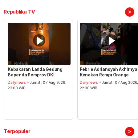
>
Republika TV
Kebakaran Landa Gedung
Febrie Adriansyah Akhirnya
Bapenda Pemprov DKI
Kenakan Rompi Orange
Dailynews
- Jumat , 07 Aug 2026,
Dailynews
- Jumat , 07 Aug 2026
23:00 WIB
22:30 WIB
>
Terpopuler