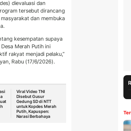
es) dievaluasi dan
 program tersebut dirancang
f masyarakat dan membuka
a.
tentang kesempatan supaya
 Desa Merah Putih ini
if rakyat menjadi pelaku,”
yan, Rabu (17/6/2026).
asi
Viral Video TNI
sa
Disebut Gusur
Buat
Gedung SD di NTT
ih
untuk Kopdes Merah
Putih, Kapuspen:
Ter
Narasi Berbahaya