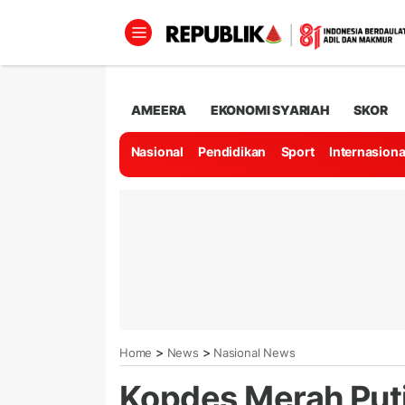
AMEERA
EKONOMI SYARIAH
SKOR
Nasional
Pendidikan
Sport
Internasiona
>
>
Home
News
Nasional News
Kopdes Merah Puti