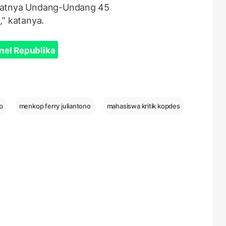
anatnya Undang-Undang 45
,” katanya.
nel Republika
p
menkop ferry juliantono
mahasiswa kritik kopdes