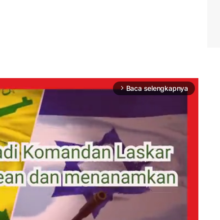
Baca selengkapnya
arrow_forward_ios