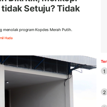
tidak Setuju? Tidak
g menolak program Kopdes Merah Putih.
mil Huda
Ter
1
2