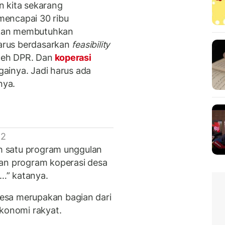
an kita sekarang
mencapai 30 ribu
u kan membutuhkan
harus berdasarkan
feasibility
leh DPR. Dan
koperasi
againya. Jadi harus ada
nya.
 2
ah satu program unggulan
kan program koperasi desa
t…” katanya.
esa merupakan bagian dari
ekonomi rakyat.