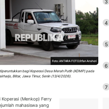
3
4
5
Foto: ANTARA FOTO/Irfan Anshori
6
 diperuntukkan bagi Koperasi Desa Merah Putih (KDMP) pada
harjo, Blitar, Jawa Timur, Senin (13/4/2026).
7
 Koperasi (Menkop) Ferry
sejumlah mahasiswa yang