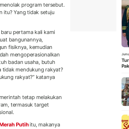
menolak program tersebut.
 itu? Yang tidak setuju
 baru pertama kali kami
buat bangunannya,
n fisiknya, kemudian
udah mengoperasionalkan
Juma
Tur
utuh badan usaha, butuh
Pak
 tidak mendukung rakyat?
ukung rakyat?” katanya
merintah tetap melakukan
am, termasuk target
ional.
Merah Putih
itu, makanya