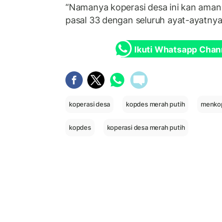
“Namanya koperasi desa ini kan am
pasal 33 dengan seluruh ayat-ayatnya
Ikuti Whatsapp Chan
koperasi desa
kopdes merah putih
menko
kopdes
koperasi desa merah putih