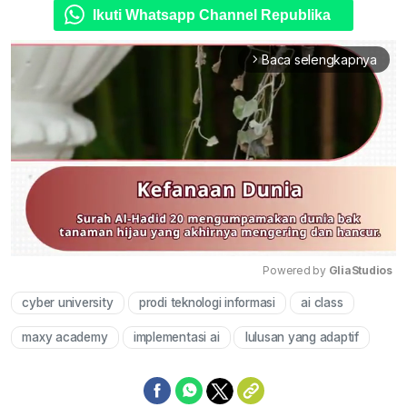
Ikuti Whatsapp Channel Republika
Baca selengkapnya
arrow_forward_ios
Powered by 
GliaStudios
cyber university
prodi teknologi informasi
ai class
Mute
maxy academy
implementasi ai
lulusan yang adaptif