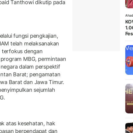
id Tanthowi dikutip pada
Ahad
KO
1.0
Fes
elalui fungsi pengkajian,
HAM telah melaksanakan
i terfokus dengan
 program MBG, permintaan
n negara dalam perspektif
mantan Barat; pengamatan
awa Barat dan Jawa Timur.
menyimpulkan sejumlah
BG.
ak atas kesehatan, hak
ebasan berpendapat dan