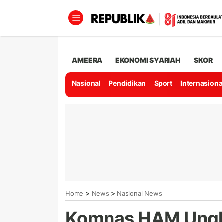
AMEERA
EKONOMI SYARIAH
SKOR
Nasional
Pendidikan
Sport
Internasiona
>
>
Home
News
Nasional News
Komnas HAM Ungka