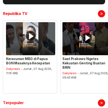
>
Republika TV
Keracunan MBG di Papua
Saat Prabowo Ngetes
BGN Masaknya Kecepatan
Kekuatan Genting Buatan
BRIN
Dailynews
- Jumat , 07 Aug 2026,
11:15 WIB
Dailynews
- Jumat , 07 Aug 2026
09:45 WIB
>
Terpopuler