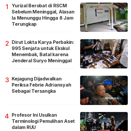
Yurizal Berobat di RSCM
1
Sebelum Meninggal, Alasan
Ia Menunggu Hingga 8 Jam
Terungkap
Dirut Lokta Karya Perbakin:
2
995 Senjata untuk Ekskul
Menembak, Batal karena
Jenderal Suryo Meninggal
Kejagung Dijadwalkan
3
Periksa Febrie Adriansyah
Sebagai Tersangka
Profesor Ini Usulkan
4
Terminologi Pemulihan Aset
dalam RUU