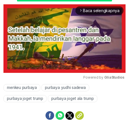
Baca selengkapnya
arrow_forward_ios
Powered by 
GliaStudios
menkeu purbaya
purbaya yudhi sadewa
Mute
purbaya joget trump
purbaya joget ala trump