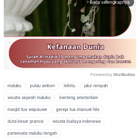
Baca selengkapnya
arrow_forward_ios
Powered by 
GliaStudios
maluku
pulau ambon
leihitu
jalur rempah
Mute
wisata sejarah maluku
benteng amsterdam
masjid tua wapauwe
gereja tua imanuel hila
duta besar prancis
wisata budaya indonesia
pariwisata maluku tengah