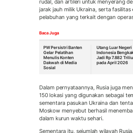
rudal, dan artileri untuk menyerang 
jarak jauh milik Ukraina, serta fasilita
pelabuhan yang terkait dengan operasi 
Baca Juga
PW Persistri Banten
Utang Luar Negeri
Gelar Pelatihan
Indonesia Bengka
Menulis Konten
Jadi Rp 7.882 Trili
Dakwah di Media
pada April 2026
Sosial
Dalam pernyataannya, Rusia juga men
150 lokasi yang digunakan sebagai t
sementara pasukan Ukraina dan tentara
Moskow menyebut berhasil menembak
dalam kurun waktu sehari.
Sementara itu, sejumlah wilayah Rusi