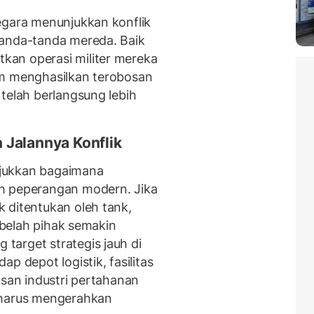
egara menunjukkan konflik
tanda-tanda mereda. Baik
an operasi militer mereka
um menghasilkan terobosan
telah berlangsung lebih
Jalannya Konflik
jukkan bagaimana
h peperangan modern. Jika
 ditentukan oleh tank,
a belah pihak semakin
arget strategis jauh di
p depot logistik, fasilitas
asan industri pertahanan
 harus mengerahkan