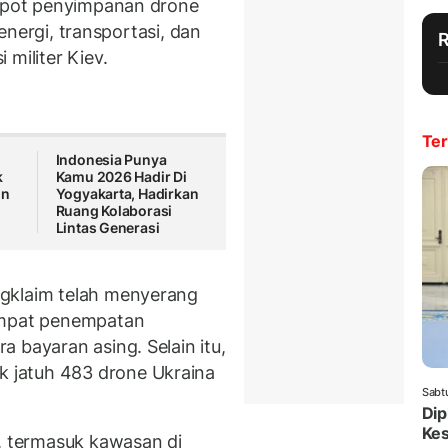
depot penyimpanan drone
s energi, transportasi, dan
militer Kiev.
Ter
Indonesia Punya
k
Kamu 2026 Hadir Di
un
Yogyakarta, Hadirkan
Ruang Kolaborasi
Lintas Generasi
gklaim telah menyerang
empat penempatan
 bayaran asing. Selain itu,
 jatuh 483 drone Ukraina
Sabt
Dip
Ke
a, termasuk kawasan di