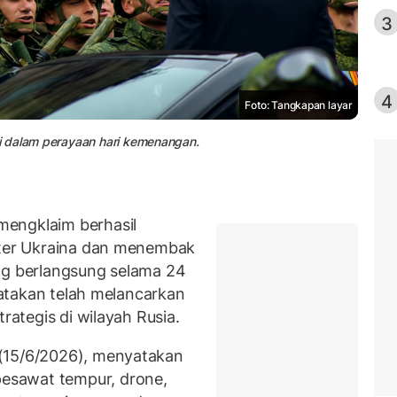
3
4
Foto: Tangkapan layar
i dalam perayaan hari kemenangan.
mengklaim berhasil
liter Ukraina dan menembak
ng berlangsung selama 24
nyatakan telah melancarkan
rategis di wilayah Rusia.
(15/6/2026), menyatakan
esawat tempur, drone,