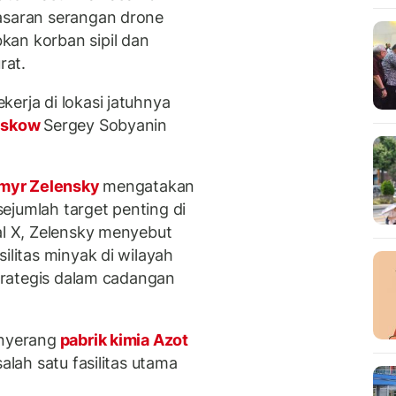
sasaran serangan drone
kan korban sipil dan
rat.
erja di lokasi jatuhnya
skow
Sergey Sobyanin
myr Zelensky
mengatakan
ejumlah target penting di
al X, Zelensky menyebut
ilitas minyak di wilayah
strategis dalam cadangan
enyerang
pabrik kimia Azot
alah satu fasilitas utama