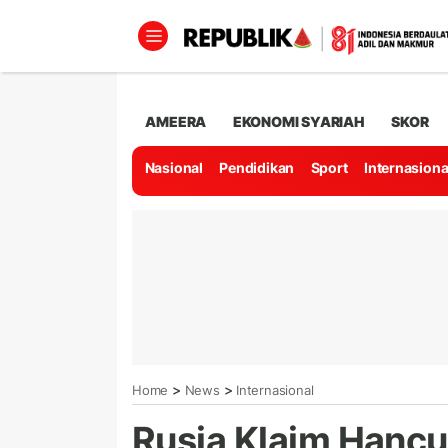
AMEERA
EKONOMI SYARIAH
SKOR
Nasional
Pendidikan
Sport
Internasiona
>
>
Home
News
Internasional
Rusia Klaim Hancu