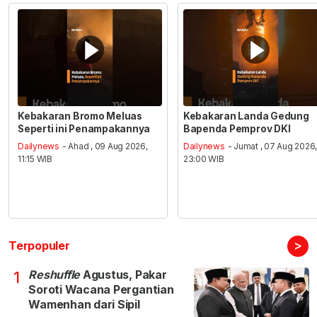
Kebakaran Bromo Meluas
Kebakaran Landa Gedung
Seperti ini Penampakannya
Bapenda Pemprov DKI
Dailynews
- Ahad , 09 Aug 2026,
Dailynews
- Jumat , 07 Aug 2026
11:15 WIB
23:00 WIB
>
Terpopuler
Reshuffle
Agustus, Pakar
1
Soroti Wacana Pergantian
Wamenhan dari Sipil