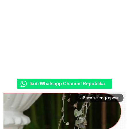
Ikuti Whatsapp Channel Republika
Baca selengkapnya
arrow_forward_ios