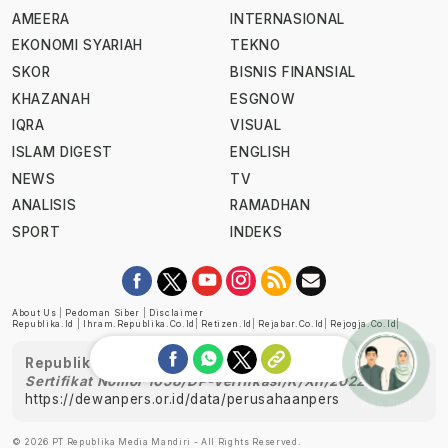
AMEERA
INTERNASIONAL
EKONOMI SYARIAH
TEKNO
SKOR
BISNIS FINANSIAL
KHAZANAH
ESGNOW
IQRA
VISUAL
ISLAM DIGEST
ENGLISH
NEWS
TV
ANALISIS
RAMADHAN
SPORT
INDEKS
About Us
|
Pedoman Siber
|
Disclaimer
Republika.id
|
Ihram.republika.co.id
|
Retizen.id
|
Rejabar.co.id
|
Rejogja.co.id
|
Republika telah diverifikasi oleh Dewan Pers
Sertifikat Nomor 1058/DP-Verifikasi/K/XII/2022
https://dewanpers.or.id/data/perusahaanpers
Ask me!
© 2026 PT Republika Media Mandiri - All Rights Reserved.