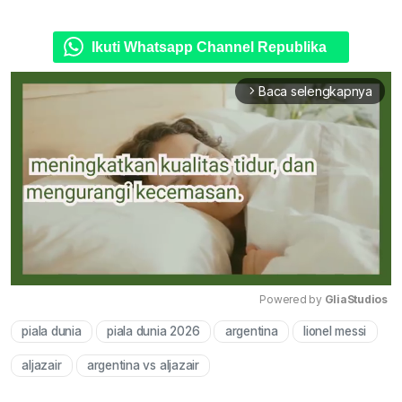
Ikuti Whatsapp Channel Republika
Baca selengkapnya
arrow_forward_ios
Powered by 
GliaStudios
piala dunia
piala dunia 2026
argentina
lionel messi
Mute
aljazair
argentina vs aljazair