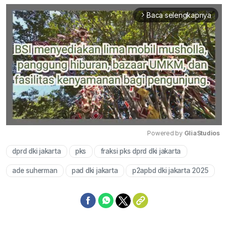
Baca selengkapnya
arrow_forward_ios
Powered by 
GliaStudios
dprd dki jakarta
pks
fraksi pks dprd dki jakarta
Mute
ade suherman
pad dki jakarta
p2apbd dki jakarta 2025