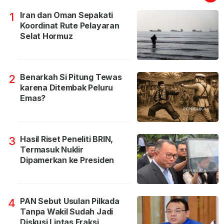
Iran dan Oman Sepakati
1
Koordinat Rute Pelayaran
Selat Hormuz
Benarkah Si Pitung Tewas
2
karena Ditembak Peluru
Emas?
Hasil Riset Peneliti BRIN,
3
Termasuk Nuklir
Dipamerkan ke Presiden
PAN Sebut Usulan Pilkada
4
Tanpa Wakil Sudah Jadi
Diskusi Lintas Fraksi