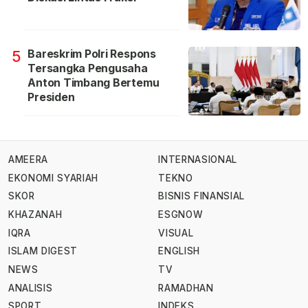
Bareskrim Polri Respons
5
Tersangka Pengusaha
Anton Timbang Bertemu
Presiden
AMEERA
INTERNASIONAL
EKONOMI SYARIAH
TEKNO
SKOR
BISNIS FINANSIAL
KHAZANAH
ESGNOW
IQRA
VISUAL
ISLAM DIGEST
ENGLISH
NEWS
TV
ANALISIS
RAMADHAN
SPORT
INDEKS