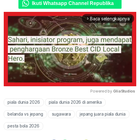
Ikuti Whatsapp Channel Republika
Baca selengkapnya
arrow_forward_ios
Powered by 
GliaStudios
piala dunia 2026
piala dunia 2026 di amerika
Mute
belanda vs jepang
sugawara
jepang juara piala dunia
pesta bola 2026