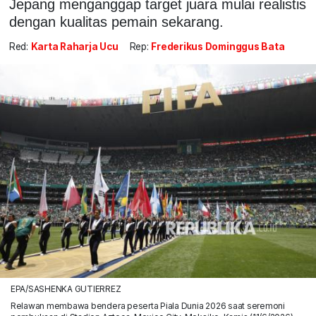
Jepang menganggap target juara mulai realistis
dengan kualitas pemain sekarang.
Red:
Karta Raharja Ucu
Rep:
Frederikus Dominggus Bata
EPA/SASHENKA GUTIERREZ
Relawan membawa bendera peserta Piala Dunia 2026 saat seremoni