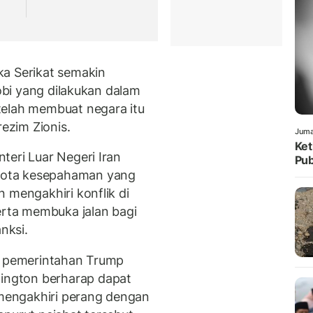
ka Serikat semakin
lobi yang dilakukan dalam
telah membuat negara itu
rezim Zionis.
Juma
Ket
teri Luar Negeri Iran
Pub
nota kesepahaman yang
 mengakhiri konflik di
erta membuka jalan bagi
nksi.
or pemerintahan Trump
ngton berharap dapat
mengakhiri perang dengan