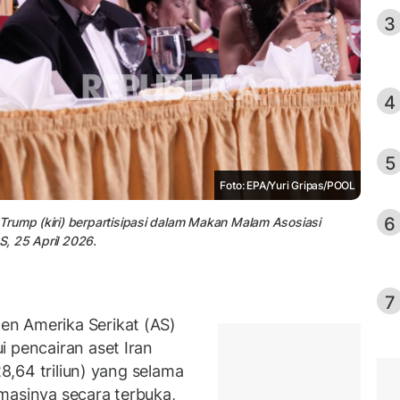
3
4
5
Foto: EPA/Yuri Gripas/POOL
6
Trump (kiri) berpartisipasi dalam Makan Malam Asosiasi
, 25 April 2026.
7
n Amerika Serikat (AS)
i pencairan aset Iran
28,64 triliun) yang selama
masinya secara terbuka,