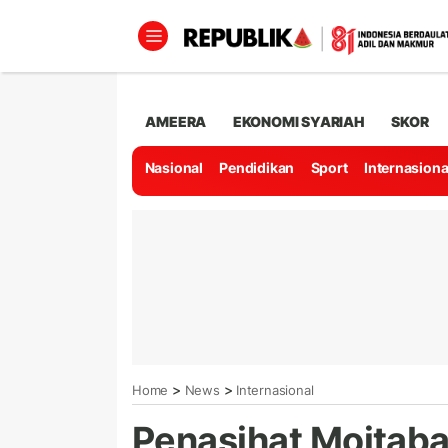
AMEERA
EKONOMI SYARIAH
SKOR
Nasional
Pendidikan
Sport
Internasiona
>
>
Home
News
Internasional
Penasihat Mojtaba