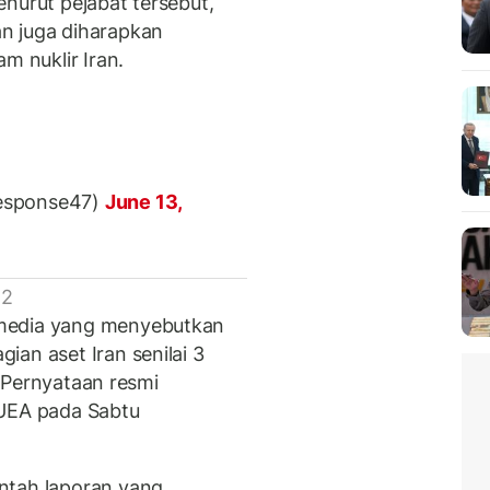
nurut pejabat tersebut,
n juga diharapkan
 nuklir Iran.
esponse47)
June 13,
 2
 media yang menyebutkan
an aset Iran senilai 3
). Pernyataan resmi
 UEA pada Sabtu
ntah laporan yang