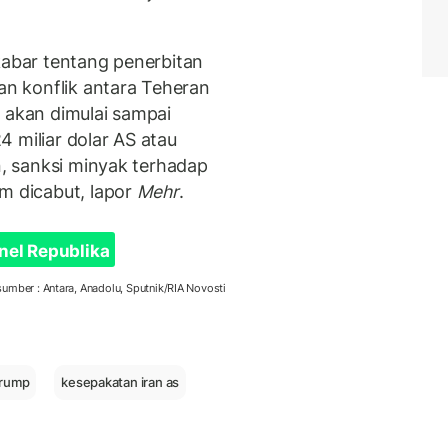
kabar tentang penerbitan
n konflik antara Teheran
k akan dimulai sampai
 miliar dolar AS atau
n, sanksi minyak terhadap
im dicabut, lapor
Mehr
.
nel Republika
sumber : Antara, Anadolu, Sputnik/RIA Novosti
trump
kesepakatan iran as