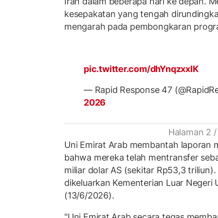
Iran dalam beberapa hari ke depan. Me
kesepakatan yang tengah dirundingka
mengarah pada pembongkaran program
pic.twitter.com/dhYnqzxxlK
— Rapid Response 47 (@RapidR
2026
Halaman 2 /
Uni Emirat Arab membantah laporan
bahwa mereka telah mentransfer sebagi
miliar dolar AS (sekitar Rp53,3 triliun
dikeluarkan Kementerian Luar Negeri
(13/6/2026).
"Uni Emirat Arab secara tegas memba