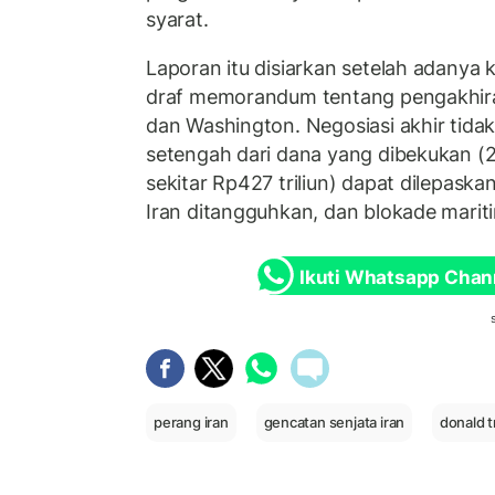
syarat.
Laporan itu disiarkan setelah adanya 
draf memorandum tentang pengakhira
dan Washington. Negosiasi akhir tida
setengah dari dana yang dibekukan (24
sekitar Rp427 triliun) dapat dilepaska
Iran ditangguhkan, dan blokade marit
Ikuti Whatsapp Chan
perang iran
gencatan senjata iran
donald 