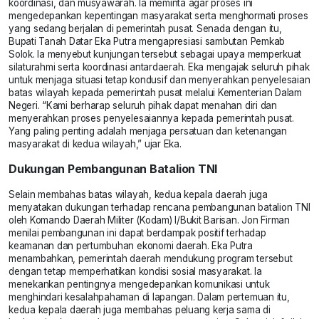
koordinasi, dan musyawarah. Ia meminta agar proses ini
mengedepankan kepentingan masyarakat serta menghormati proses
yang sedang berjalan di pemerintah pusat. Senada dengan itu,
Bupati Tanah Datar Eka Putra mengapresiasi sambutan Pemkab
Solok. Ia menyebut kunjungan tersebut sebagai upaya memperkuat
silaturahmi serta koordinasi antardaerah. Eka mengajak seluruh pihak
untuk menjaga situasi tetap kondusif dan menyerahkan penyelesaian
batas wilayah kepada pemerintah pusat melalui Kementerian Dalam
Negeri. “Kami berharap seluruh pihak dapat menahan diri dan
menyerahkan proses penyelesaiannya kepada pemerintah pusat.
Yang paling penting adalah menjaga persatuan dan ketenangan
masyarakat di kedua wilayah,” ujar Eka.
Dukungan Pembangunan Batalion TNI
Selain membahas batas wilayah, kedua kepala daerah juga
menyatakan dukungan terhadap rencana pembangunan batalion TNI
oleh Komando Daerah Militer (Kodam) I/Bukit Barisan. Jon Firman
menilai pembangunan ini dapat berdampak positif terhadap
keamanan dan pertumbuhan ekonomi daerah. Eka Putra
menambahkan, pemerintah daerah mendukung program tersebut
dengan tetap memperhatikan kondisi sosial masyarakat. Ia
menekankan pentingnya mengedepankan komunikasi untuk
menghindari kesalahpahaman di lapangan. Dalam pertemuan itu,
kedua kepala daerah juga membahas peluang kerja sama di