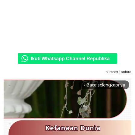
Ikuti Whatsapp Channel Republika
sumber : antara
Baca selengkapnya
arrow_forward_ios