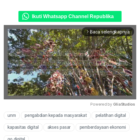
Ikuti Whatsapp Channel Republika
Baca selengkapnya
arrow_forward_ios
Powered by 
GliaStudios
unm
pengabdian kepada masyarakat
pelatihan digital
Mute
kapasitas digital
akses pasar
pemberdayaan ekonomi
go digital