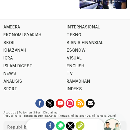
AMEERA
INTERNASIONAL
EKONOMI SYARIAH
TEKNO
SKOR
BISNIS FINANSIAL
KHAZANAH
ESGNOW
IQRA
VISUAL
ISLAM DIGEST
ENGLISH
NEWS
TV
ANALISIS
RAMADHAN
SPORT
INDEKS
About Us
|
Pedoman Siber
|
Disclaimer
Republika.id
|
Ihram.republika.co.id
|
Retizen.id
|
Rejabar.co.id
|
Rejogja.co.id
|
Republika telah diverifikasi oleh Dewan Pers