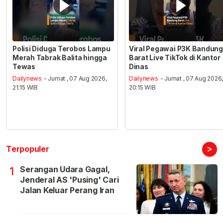
Polisi Diduga Terobos Lampu
Viral Pegawai P3K Bandung
Merah Tabrak Balita hingga
Barat Live TikTok di Kantor
Tewas
Dinas
Dailynews
- Jumat , 07 Aug 2026,
Dailynews
- Jumat , 07 Aug 2026
21:15 WIB
20:15 WIB
>
Terpopuler
Serangan Udara Gagal,
1
Jenderal AS 'Pusing' Cari
Jalan Keluar Perang Iran