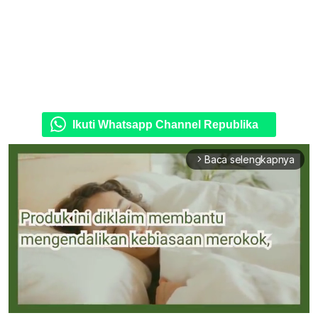
Ikuti Whatsapp Channel Republika
Baca selengkapnya
arrow_forward_ios