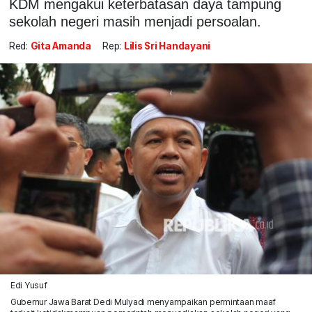
KDM mengakui keterbatasan daya tampung
sekolah negeri masih menjadi persoalan.
Red:
Gita Amanda
Rep:
Lilis Sri Handayani
Edi Yusuf
Gubernur Jawa Barat Dedi Mulyadi menyampaikan permintaan maaf