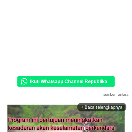
Ikuti Whatsapp Channel Republika
sumber : antara
Baca selengkapnya
arrow_forward_ios