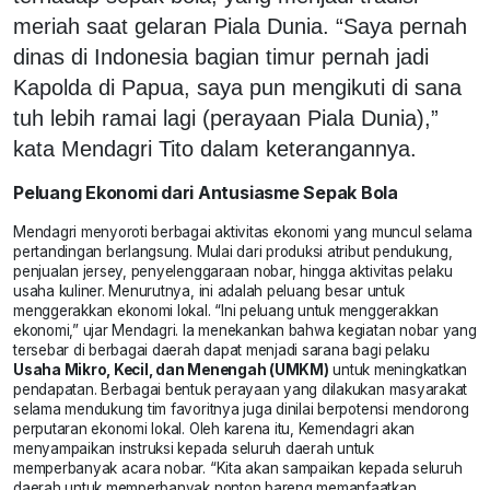
meriah saat gelaran Piala Dunia. “Saya pernah
dinas di Indonesia bagian timur pernah jadi
Kapolda di Papua, saya pun mengikuti di sana
tuh lebih ramai lagi (perayaan Piala Dunia),”
kata Mendagri Tito dalam keterangannya.
Peluang Ekonomi dari Antusiasme Sepak Bola
Mendagri menyoroti berbagai aktivitas ekonomi yang muncul selama
pertandingan berlangsung. Mulai dari produksi atribut pendukung,
penjualan jersey, penyelenggaraan nobar, hingga aktivitas pelaku
usaha kuliner. Menurutnya, ini adalah peluang besar untuk
menggerakkan ekonomi lokal. “Ini peluang untuk menggerakkan
ekonomi,” ujar Mendagri. Ia menekankan bahwa kegiatan nobar yang
tersebar di berbagai daerah dapat menjadi sarana bagi pelaku
Usaha Mikro, Kecil, dan Menengah (UMKM)
untuk meningkatkan
pendapatan. Berbagai bentuk perayaan yang dilakukan masyarakat
selama mendukung tim favoritnya juga dinilai berpotensi mendorong
perputaran ekonomi lokal. Oleh karena itu, Kemendagri akan
menyampaikan instruksi kepada seluruh daerah untuk
memperbanyak acara nobar. “Kita akan sampaikan kepada seluruh
daerah untuk memperbanyak nonton bareng memanfaatkan