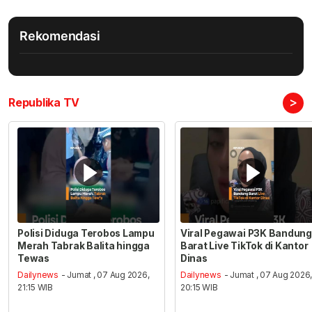
Rekomendasi
>
Republika TV
Polisi Diduga Terobos Lampu
Viral Pegawai P3K Bandung
Merah Tabrak Balita hingga
Barat Live TikTok di Kantor
Tewas
Dinas
Dailynews
- Jumat , 07 Aug 2026,
Dailynews
- Jumat , 07 Aug 2026
21:15 WIB
20:15 WIB