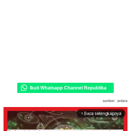
Ikuti Whatsapp Channel Republika
sumber : antara
Baca selengkapnya
arrow_forward_ios