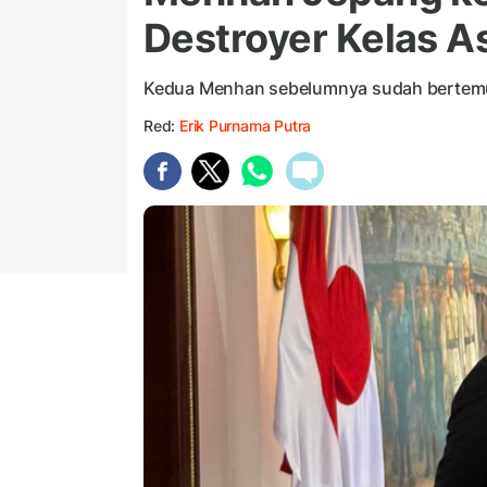
Destroyer Kelas As
Kedua Menhan sebelumnya sudah bertemu 
Red:
Erik Purnama Putra