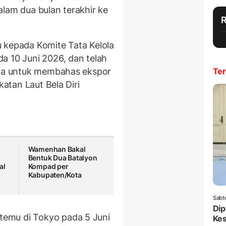
alam dua bulan terakhir ke
 kepada Komite Tata Kelola
a 10 Juni 2026, dan telah
ia untuk
membahas ekspor
Ter
katan Laut Bela Diri
Wamenhan Bakal
Bentuk Dua Batalyon
al
Kompad per
Kabupaten/Kota
Sabt
Dip
emu di Tokyo pada 5 Juni
Ke