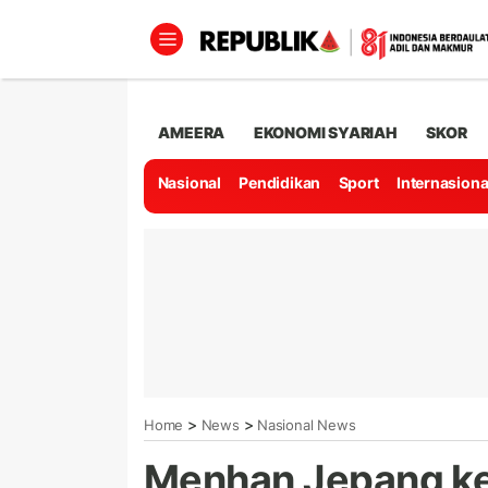
AMEERA
EKONOMI SYARIAH
SKOR
Nasional
Pendidikan
Sport
Internasiona
>
>
Home
News
Nasional News
Menhan Jepang ke