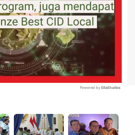
Powered by 
GliaStudios
Mute