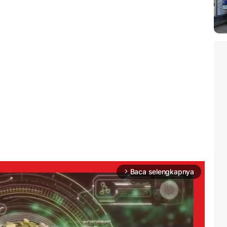
Baca selengkapnya
arrow_forward_ios