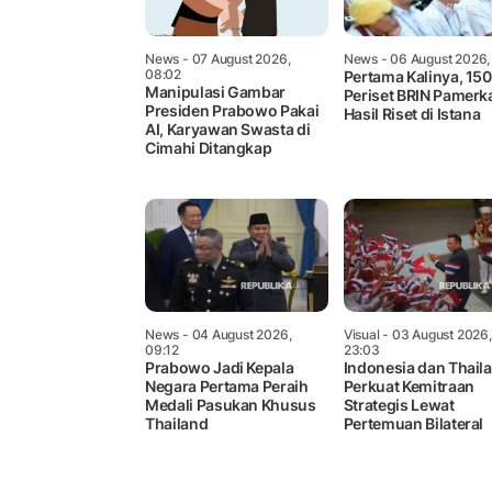
News
- 07 August 2026,
News
- 06 August 2026,
08:02
Pertama Kalinya, 150
Manipulasi Gambar
Periset BRIN Pamerk
Presiden Prabowo Pakai
Hasil Riset di Istana
AI, Karyawan Swasta di
Cimahi Ditangkap
News
- 04 August 2026,
Visual
- 03 August 2026,
09:12
23:03
Prabowo Jadi Kepala
Indonesia dan Thail
Negara Pertama Peraih
Perkuat Kemitraan
Medali Pasukan Khusus
Strategis Lewat
Thailand
Pertemuan Bilateral