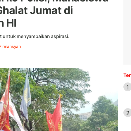
Shalat Jumat di
 HI
t untuk menyampaikan aspirasi.
Firmansyah
Ter
1
2