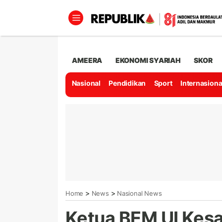
AMEERA
EKONOMI SYARIAH
SKOR
Nasional
Pendidikan
Sport
Internasiona
>
>
Home
News
Nasional News
Ketua BEM UI Kesa