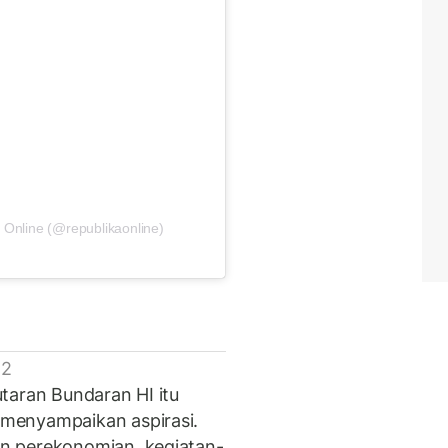
 Online (@republikaonline)
 2
taran Bundaran HI itu
menyampaikan aspirasi.
n perekonomian, kegiatan-