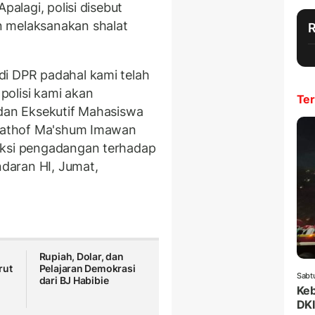
palagi, polisi disebut
n melaksanakan shalat
di DPR padahal kami telah
polisi kami akan
Ter
adan Eksekutif Mahasiswa
talathof Ma'shum Imawan
aksi pengadangan terhadap
daran HI, Jumat,
Rupiah, Dolar, dan
rut
Pelajaran Demokrasi
Sabt
dari BJ Habibie
Keb
DKI