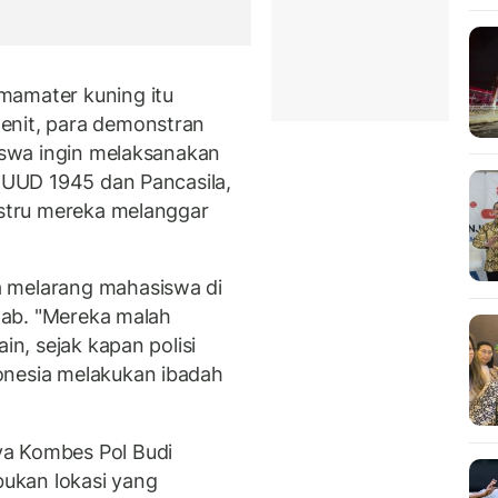
mamater kuning itu
enit, para demonstran
siswa ingin melaksanakan
r UUD 1945 dan Pancasila,
ustru mereka melanggar
a melarang mahasiswa di
awab. "Mereka malah
in, sejak kapan polisi
onesia melakukan ibadah
ya Kombes Pol Budi
ukan lokasi yang