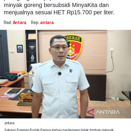
minyak goreng bersubsidi MinyaKita dan
menjualnya sesuai HET Rp15.700 per liter.
Red:
Antara
Rep:
antara
antara
Satgas Pangan Polda Papua imbau pedagang tidak timbun minyak