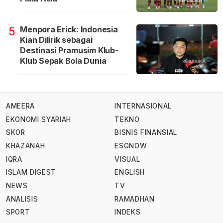
Menpora Erick: Indonesia
5
Kian Dilirik sebagai
Destinasi Pramusim Klub-
Klub Sepak Bola Dunia
AMEERA
INTERNASIONAL
EKONOMI SYARIAH
TEKNO
SKOR
BISNIS FINANSIAL
KHAZANAH
ESGNOW
IQRA
VISUAL
ISLAM DIGEST
ENGLISH
NEWS
TV
ANALISIS
RAMADHAN
SPORT
INDEKS