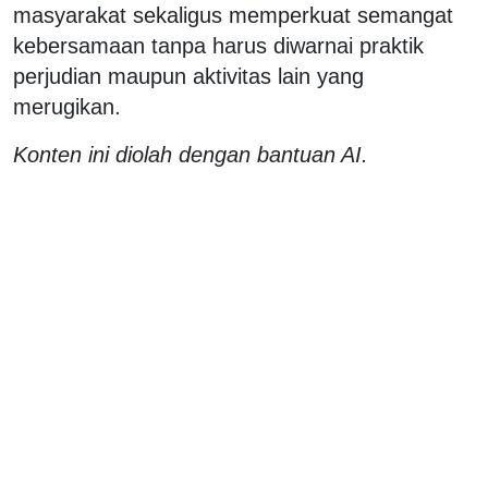
masyarakat sekaligus memperkuat semangat
kebersamaan tanpa harus diwarnai praktik
perjudian maupun aktivitas lain yang
merugikan.
Konten ini diolah dengan bantuan AI.