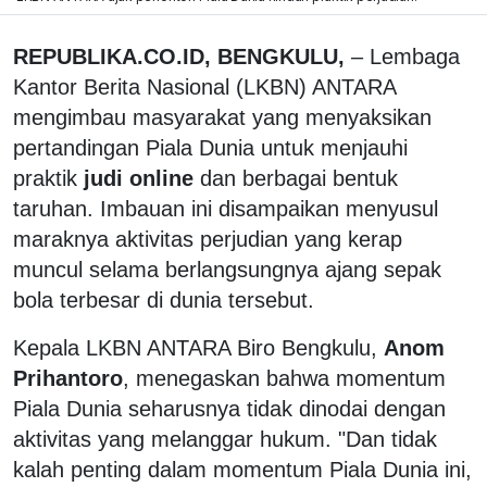
REPUBLIKA.CO.ID, BENGKULU,
– Lembaga
Kantor Berita Nasional (LKBN) ANTARA
mengimbau masyarakat yang menyaksikan
pertandingan Piala Dunia untuk menjauhi
praktik
judi online
dan berbagai bentuk
taruhan. Imbauan ini disampaikan menyusul
maraknya aktivitas perjudian yang kerap
muncul selama berlangsungnya ajang sepak
bola terbesar di dunia tersebut.
Kepala LKBN ANTARA Biro Bengkulu,
Anom
Prihantoro
, menegaskan bahwa momentum
Piala Dunia seharusnya tidak dinodai dengan
aktivitas yang melanggar hukum. "Dan tidak
kalah penting dalam momentum Piala Dunia ini,