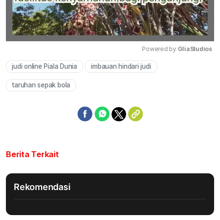
Powered by 
GliaStudios
judi online Piala Dunia
imbauan hindari judi
Mute
taruhan sepak bola
Berita Terkait
Rekomendasi