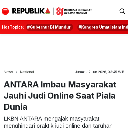
Hot Topics:
#Gubernur BI Mundur
#Kongres Umat Islam In
News
Nasional
Jumat , 12 Jun 2026, 03:45 WIB
ANTARA Imbau Masyarakat
Jauhi Judi Online Saat Piala
Dunia
LKBN ANTARA mengajak masyarakat
menghindari praktik judi online dan taruhan