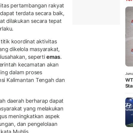
vitas pertambangan rakyat
dapat terdata secara baik,
t dilakukan secara tepat
rlaku.
titik koordinat aktivitas
ang dikelola masyarakat,
iusahakan, seperti
emas
.
erintah kecamatan akan
ting dalam proses
Juma
nsi Kalimantan Tengah dan
WTP
Sta
tah daerah berharap dapat
asyarakat yang melakukan
igus meningkatkan aspek
kungan, dan pengelolaan
 kata Muhlis.