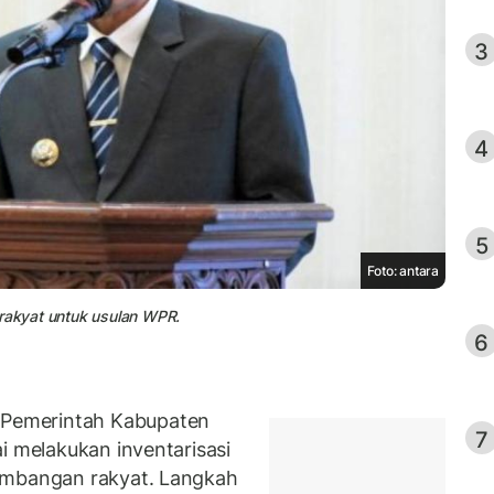
3
4
5
Foto: antara
 rakyat untuk usulan WPR.
6
 Pemerintah Kabupaten
7
i melakukan inventarisasi
ambangan rakyat. Langkah