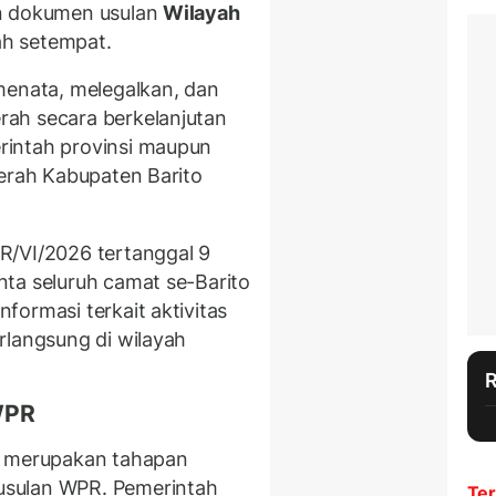
an dokumen usulan
Wilayah
ah setempat.
menata, melegalkan, dan
ah secara berkelanjutan
rintah provinsi maupun
aerah Kabupaten Barito
R/VI/2026 tertanggal 9
ta seluruh camat se-Barito
formasi terkait aktivitas
rlangsung di wilayah
WPR
i merupakan tahapan
usulan WPR. Pemerintah
Ter