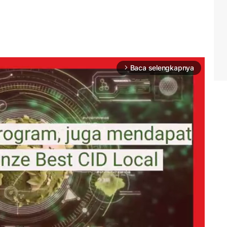
Baca selengkapnya
arrow_forward_ios