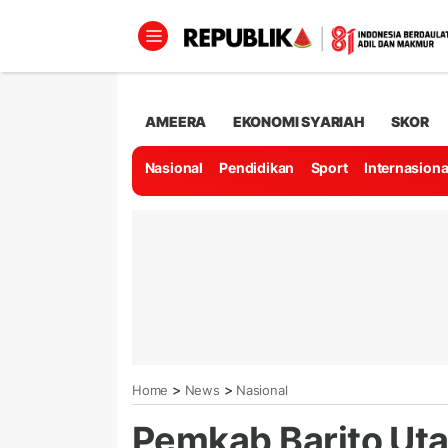
AMEERA
EKONOMI SYARIAH
SKOR
Nasional
Pendidikan
Sport
Internasiona
>
>
Home
News
Nasional
Pemkab Barito Utar