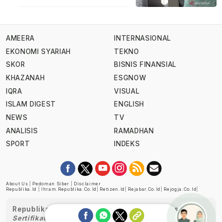
AMEERA
INTERNASIONAL
EKONOMI SYARIAH
TEKNO
SKOR
BISNIS FINANSIAL
KHAZANAH
ESGNOW
IQRA
VISUAL
ISLAM DIGEST
ENGLISH
NEWS
TV
ANALISIS
RAMADHAN
SPORT
INDEKS
About Us
|
Pedoman Siber
|
Disclaimer
Republika.id
|
Ihram.republika.co.id
|
Retizen.id
|
Rejabar.co.id
|
Rejogja.co.id
|
Republika telah diverifikasi oleh Dewan Pers
Sertifikat Nomor 1058/DP-Verifikasi/K/XII/2022