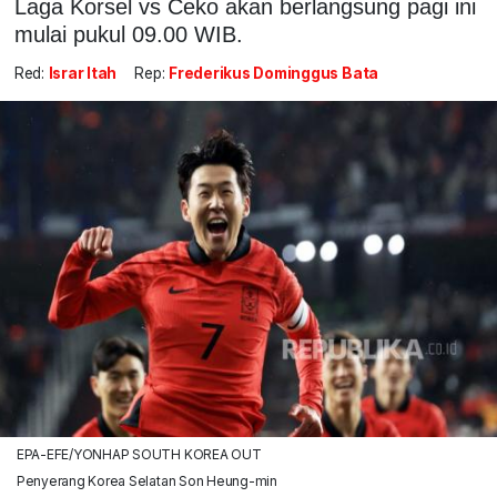
Laga Korsel vs Ceko akan berlangsung pagi ini
mulai pukul 09.00 WIB.
Red:
Israr Itah
Rep:
Frederikus Dominggus Bata
EPA-EFE/YONHAP SOUTH KOREA OUT
Penyerang Korea Selatan Son Heung-min