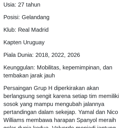
Usia: 27 tahun
Posisi: Gelandang
Klub: Real Madrid
Kapten Uruguay
Piala Dunia: 2018, 2022, 2026
Keunggulan: Mobilitas, kepemimpinan, dan
tembakan jarak jauh
Persaingan Grup H diperkirakan akan
berlangsung sengit karena setiap tim memiliki
sosok yang mampu mengubah jalannya
pertandingan dalam sekejap. Yamal dan Nico
Williams membawa harapan Spanyol meraih