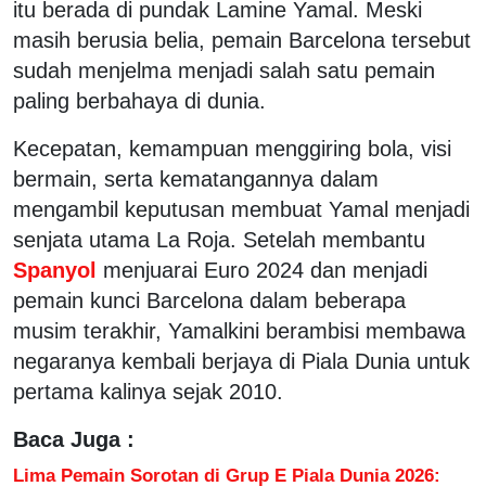
itu berada di pundak Lamine Yamal. Meski
masih berusia belia, pemain Barcelona tersebut
sudah menjelma menjadi salah satu pemain
paling berbahaya di dunia.
Kecepatan, kemampuan menggiring bola, visi
bermain, serta kematangannya dalam
mengambil keputusan membuat Yamal menjadi
senjata utama La Roja. Setelah membantu
Spanyol
menjuarai Euro 2024 dan menjadi
pemain kunci Barcelona dalam beberapa
musim terakhir, Yamalkini berambisi membawa
negaranya kembali berjaya di Piala Dunia untuk
pertama kalinya sejak 2010.
Baca Juga :
Lima Pemain Sorotan di Grup E Piala Dunia 2026: