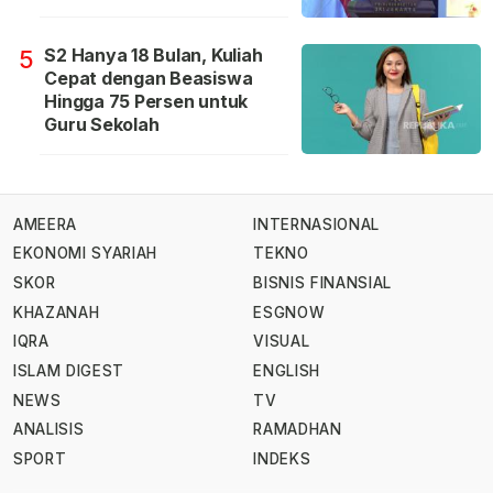
S2 Hanya 18 Bulan, Kuliah
5
Cepat dengan Beasiswa
Hingga 75 Persen untuk
Guru Sekolah
AMEERA
INTERNASIONAL
EKONOMI SYARIAH
TEKNO
SKOR
BISNIS FINANSIAL
KHAZANAH
ESGNOW
IQRA
VISUAL
ISLAM DIGEST
ENGLISH
NEWS
TV
ANALISIS
RAMADHAN
SPORT
INDEKS