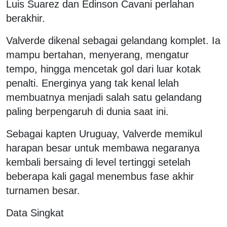
Luis Suarez dan Edinson Cavani perlahan
berakhir.
Valverde dikenal sebagai gelandang komplet. Ia
mampu bertahan, menyerang, mengatur
tempo, hingga mencetak gol dari luar kotak
penalti. Energinya yang tak kenal lelah
membuatnya menjadi salah satu gelandang
paling berpengaruh di dunia saat ini.
Sebagai kapten Uruguay, Valverde memikul
harapan besar untuk membawa negaranya
kembali bersaing di level tertinggi setelah
beberapa kali gagal menembus fase akhir
turnamen besar.
Data Singkat