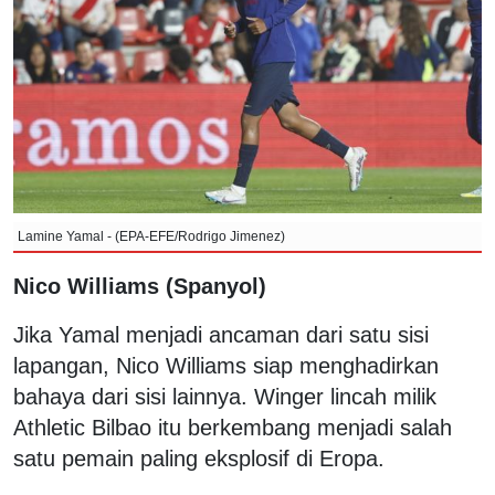
Lamine Yamal - (EPA-EFE/Rodrigo Jimenez)
Nico Williams (Spanyol)
Jika Yamal menjadi ancaman dari satu sisi
lapangan, Nico Williams siap menghadirkan
bahaya dari sisi lainnya. Winger lincah milik
Athletic Bilbao itu berkembang menjadi salah
satu pemain paling eksplosif di Eropa.