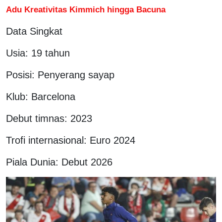
Adu Kreativitas Kimmich hingga Bacuna
Data Singkat
Usia: 19 tahun
Posisi: Penyerang sayap
Klub: Barcelona
Debut timnas: 2023
Trofi internasional: Euro 2024
Piala Dunia: Debut 2026