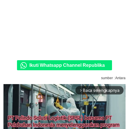
Ikuti Whatsapp Channel Republika
sumber : Antara
Baca selengkapnya
arrow_forward_ios