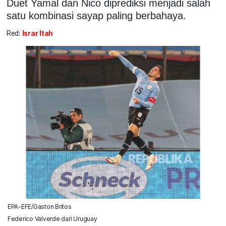
Duet Yamal dan Nico diprediksi menjadi salah
satu kombinasi sayap paling berbahaya.
Red:
Israr Itah
EPA-EFE/Gaston Britos
Federico Valverde dari Uruguay