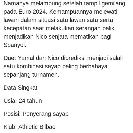
Namanya melambung setelah tampil gemilang
pada Euro 2024. Kemampuannya melewati
lawan dalam situasi satu lawan satu serta
kecepatan saat melakukan serangan balik
menjadikan Nico senjata mematikan bagi
Spanyol.
Duet Yamal dan Nico diprediksi menjadi salah
satu kombinasi sayap paling berbahaya
sepanjang turnamen.
Data Singkat
Usia: 24 tahun
Posisi: Penyerang sayap
Klub: Athletic Bilbao