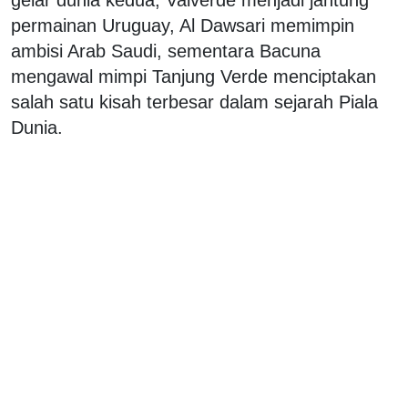
gelar dunia kedua, Valverde menjadi jantung
permainan Uruguay, Al Dawsari memimpin
ambisi Arab Saudi, sementara Bacuna
mengawal mimpi Tanjung Verde menciptakan
salah satu kisah terbesar dalam sejarah Piala
Dunia.