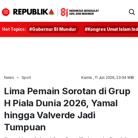
Hot Topics:
#Gubernur BI Mundur
#Kongres Umat Islam In
News
Sport
Kamis , 11 Jun 2026, 23:04 WIB
Lima Pemain Sorotan di Grup
H Piala Dunia 2026, Yamal
hingga Valverde Jadi
Tumpuan