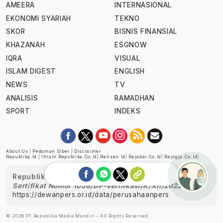
AMEERA
INTERNASIONAL
EKONOMI SYARIAH
TEKNO
SKOR
BISNIS FINANSIAL
KHAZANAH
ESGNOW
IQRA
VISUAL
ISLAM DIGEST
ENGLISH
NEWS
TV
ANALISIS
RAMADHAN
SPORT
INDEKS
About Us
|
Pedoman Siber
|
Disclaimer
Republika.id
|
Ihram.republika.co.id
|
Retizen.id
|
Rejabar.co.id
|
Rejogja.co.id
|
Republika telah diverifikasi oleh Dewan Pers
Sertifikat Nomor 1058/DP-Verifikasi/K/XII/2022
https://dewanpers.or.id/data/perusahaanpers
Ask me!
© 2026 PT Republika Media Mandiri - All Rights Reserved.