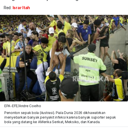
Red:
Israr Itah
EPA-EFE/Andre Coelho
Penonton sepak bola (ilustrasi). Piala Dunia 2026 dikhawatirkan
menyebarkan banyak penyakit infeksi karena banyak suporter sepak
bola yang datang ke AMerika Serikat, Meksiko, dan Kanada.