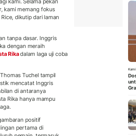
bagi kami. Selama pekan
hir, kami memang fokus
Rice, dikutip dari laman
n tanpa dasar. Inggris
eka dengan meraih
ta Rika
dalam laga uji coba
Kami
 Thomas Tuchel tampil
Do
unt
stik mencatat Inggris
Gra
ilan di antaranya
sta Rika hanya mampu
laga.
gambaran positif
ingan pertama di
eluruh pemain, termasuk