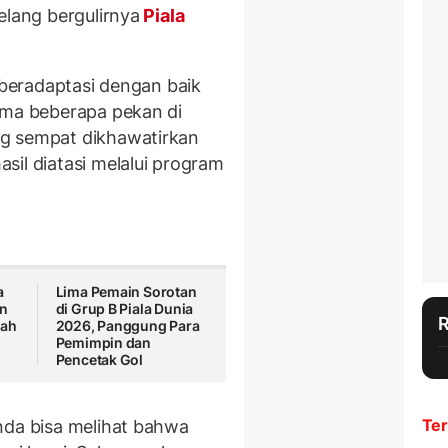
elang bergulirnya
Piala
h beradaptasi dengan baik
ama beberapa pekan di
ng sempat dikhawatirkan
sil diatasi melalui program
a
Lima Pemain Sorotan
n
di Grup B Piala Dunia
gah
2026, Panggung Para
Pemimpin dan
Pencetak Gol
Ter
nda bisa melihat bahwa