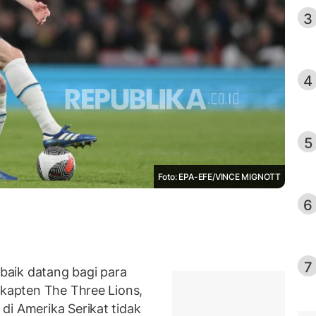
3
4
5
Foto: EPA-EFE/VINCE MIGNOTT
6
7
aik datang bagi para
 kapten The Three Lions,
di Amerika Serikat tidak