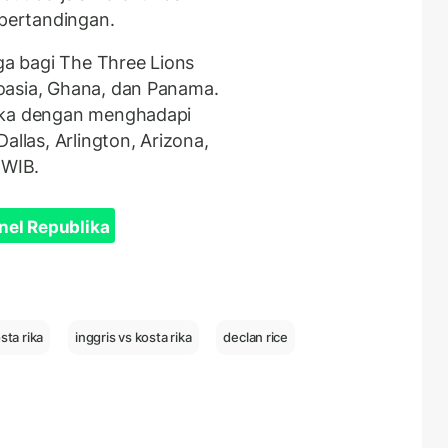
pertandingan.
rga bagi The Three Lions
oasia, Ghana, dan Panama.
reka dengan menghadapi
allas, Arlington, Arizona,
 WIB.
nel Republika
sta rika
inggris vs kosta rika
declan rice