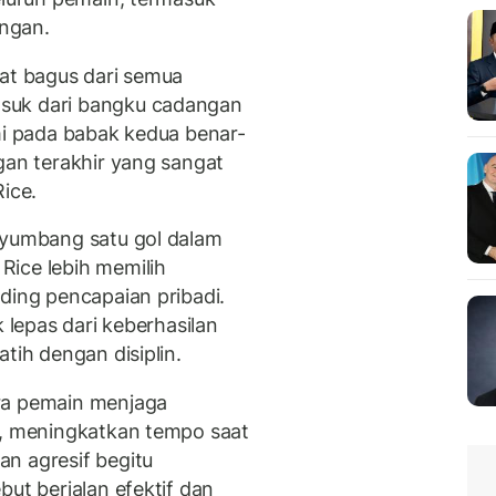
ngan.
gat bagus dari semua
suk dari bangku cadangan
mi pada babak kedua benar-
gan terakhir yang sangat
ice.
nyumbang satu gol dalam
Rice lebih memilih
ding pencapaian pribadi.
k lepas dari keberhasilan
tih dengan disiplin.
ra pemain menjaga
l, meningkatkan tempo saat
n agresif begitu
but berjalan efektif dan