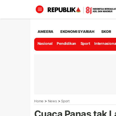
AMEERA
EKONOMI SYARIAH
SKOR
Nasional
Pendidikan
Sport
Internasiona
>
>
Home
News
Sport
Cuaca Panas tak L