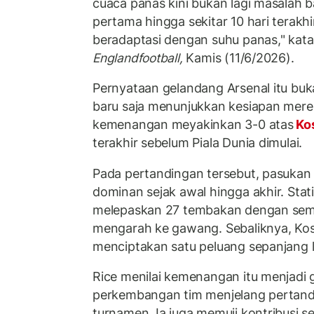
cuaca panas kini bukan lagi masalah 
pertama hingga sekitar 10 hari terak
beradaptasi dengan suhu panas," kata 
Englandfootball,
Kamis (11/6/2026).
Pernyataan gelandang Arsenal itu buka
baru saja menunjukkan kesiapan mer
kemenangan meyakinkan 3-0 atas
Kos
terakhir sebelum Piala Dunia dimulai.
Pada pertandingan tersebut, pasukan
dominan sejak awal hingga akhir. Stati
melepaskan 27 tembakan dengan semb
mengarah ke gawang. Sebaliknya, Ko
menciptakan satu peluang sepanjang 
Rice menilai kemenangan itu menjadi 
perkembangan tim menjelang pertand
turnamen. Ia juga memuji kontribusi s