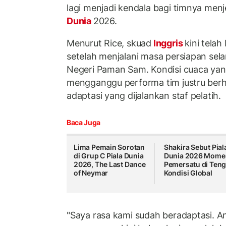
lagi menjadi kendala bagi timnya menj
Dunia
2026.
Menurut Rice, skuad
Inggris
kini tela
setelah menjalani masa persiapan sel
Negeri Paman Sam. Kondisi cuaca ya
mengganggu performa tim justru berha
adaptasi yang dijalankan staf pelatih.
Baca Juga
Lima Pemain Sorotan
Shakira Sebut Pial
di Grup C Piala Dunia
Dunia 2026 Mome
2026, The Last Dance
Pemersatu di Ten
of Neymar
Kondisi Global
"Saya rasa kami sudah beradaptasi. A