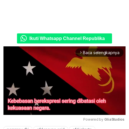
Ikuti Whatsapp Channel Republika
Baca selengkapnya
arrow_forward_ios
Powered by 
GliaStudios