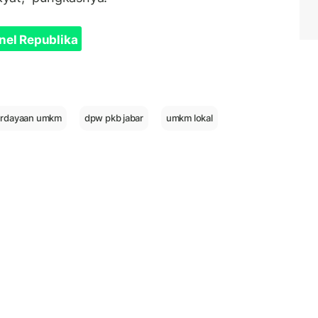
nel Republika
rdayaan umkm
dpw pkb jabar
umkm lokal