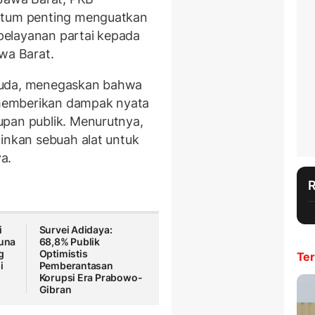
entum penting menguatkan
pelayanan partai kepada
wa Barat.
Huda, menegaskan bahwa
s memberikan dampak nyata
upan publik. Menurutnya,
ainkan sebuah alat untuk
a.
i
Survei Adidaya:
guna
68,8% Publik
g
Optimistis
Ter
i
Pemberantasan
Korupsi Era Prabowo-
Gibran