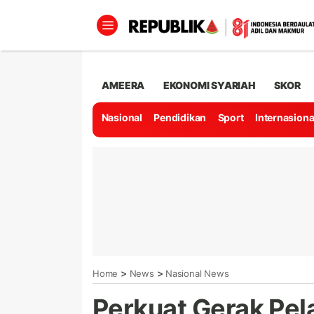
AMEERA
EKONOMI SYARIAH
SKOR
Nasional
Pendidikan
Sport
Internasiona
>
>
Home
News
Nasional News
Perkuat Gerak Pel