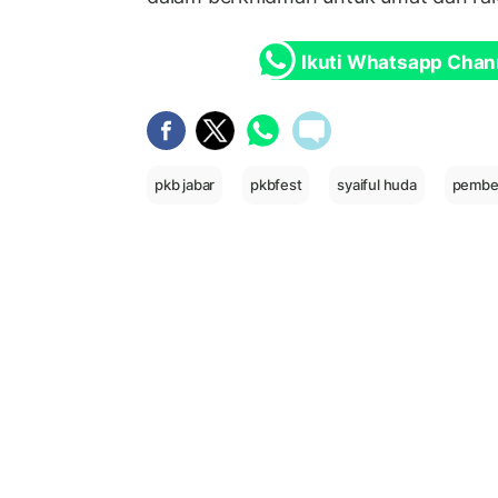
Ikuti Whatsapp Chan
pkb jabar
pkbfest
syaiful huda
pembe