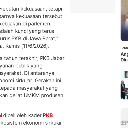
rebutan kekuasaan, tetapi
arnya kekuasaan tersebut
kebijakan di parlemen,
adalah kunci yang terus
urus PKB di Jawa Barat,"
, Kamis (11/6/2026).
Sabt
Ang
tahun terakhir, PKB Jabar
Diuj
ayanan publik yang
syarakat. Di antaranya
omi sirkular. Gerakan ini
kepada masyarakat yang
kan geliat UMKM produsen
al
dibeli oleh kader
PKB
ekosistem ekonomi sirkular