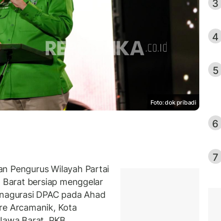
3
4
5
Foto: dok pribadi
6
7
Pengurus Wilayah Partai
Barat bersiap menggelar
 Inagurasi DPAC pada Ahad
re Arcamanik, Kota
awa Barat, PKB