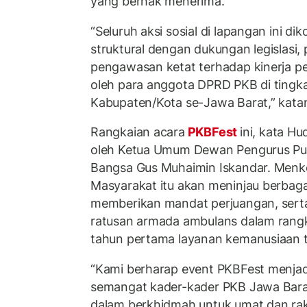
yang berhak menerima.
“Seluruh aksi sosial di lapangan ini d
struktural dengan dukungan legislasi,
pengawasan ketat terhadap kinerja pe
oleh para anggota DPRD PKB di tingk
Kabupaten/Kota se-Jawa Barat,” kata
Rangkaian acara
PKBFest
ini, kata Hu
oleh Ketua Umum Dewan Pengurus Pus
Bangsa Gus Muhaimin Iskandar. Men
Masyarakat itu akan meninjau berbaga
memberikan mandat perjuangan, sert
ratusan armada ambulans dalam rang
tahun pertama layanan kemanusiaan t
“Kami berharap event PKBFest menj
semangat kader-kader PKB Jawa Barat 
dalam berkhidmah untuk umat dan rak