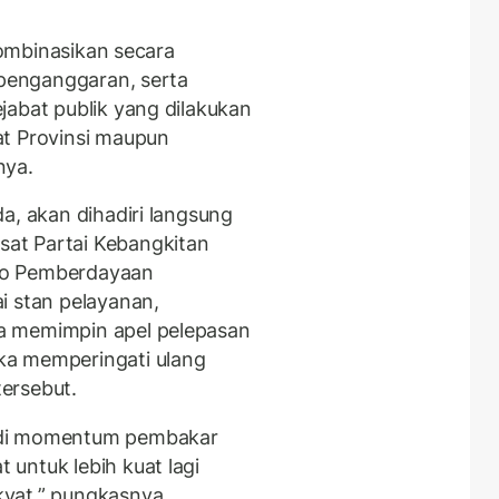
ikombinasikan secara
 penganggaran, serta
jabat publik yang dilakukan
at Provinsi maupun
nya.
da, akan dihadiri langsung
at Partai Kebangkitan
ko Pemberdayaan
i stan pelayanan,
a memimpin apel pelepasan
ka memperingati ulang
ersebut.
adi momentum pembakar
untuk lebih kuat lagi
yat,” pungkasnya.