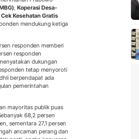
 (MBG)
,
Koperasi Desa-
n
Cek Kesehatan Gratis
responden mendukung ketiga
ersen responden memberi
persen responden
menyatakan dukungan
esponden tetap menyoroti
adhli berpendapat ada
gulan pemerintahan
an mayoritas publik puas
Sebanyak 68,2 persen
en, sementara 27,1 persen
engah ancaman perang dan