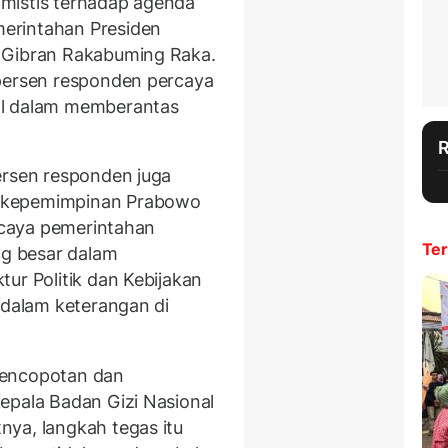
mistis terhadap agenda
erintahan Presiden
 Gibran Rakabuming Raka.
 persen responden percaya
al dalam memberantas
ersen responden juga
 kepemimpinan Prabowo
ercaya pemerintahan
Ter
g besar dalam
ur Politik dan Kebijakan
 dalam keterangan di
pencopotan dan
epala Badan Gizi Nasional
ya, langkah tegas itu