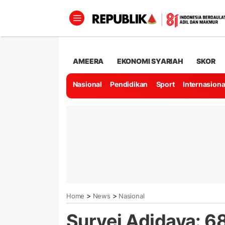
AMEERA
EKONOMI SYARIAH
SKOR
Nasional
Pendidikan
Sport
Internasiona
>
>
Home
News
Nasional
Survei Adidaya: 68