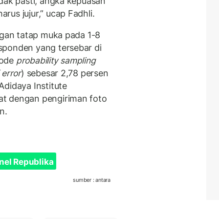
idak pasti, angka kepuasan
us jujur,” ucap Fadhli.
engan tatap muka pada 1-8
sponden yang tersebar di
tode
probability sampling
 error
) sebesar 2,78 persen
Adidaya Institute
at dengan pengiriman foto
n.
nel Republika
sumber : antara