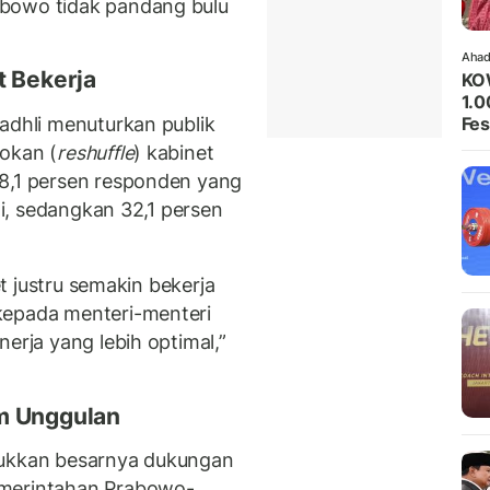
abowo tidak pandang bulu
Ahad
t Bekerja
KO
1.0
adhli menuturkan publik
Fes
okan (
reshuffle
) kabinet
48,1 persen responden yang
ni, sedangkan 32,1 persen
et justru semakin bekerja
kepada menteri-menteri
erja yang lebih optimal,”
m Unggulan
jukkan besarnya dukungan
emerintahan Prabowo-