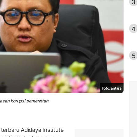
3
4
5
Foto: antara
asan korupsi pemerintah.
 terbaru Adidaya Institute