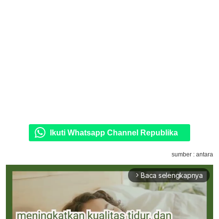
Ikuti Whatsapp Channel Republika
sumber : antara
Baca selengkapnya
arrow_forward_ios