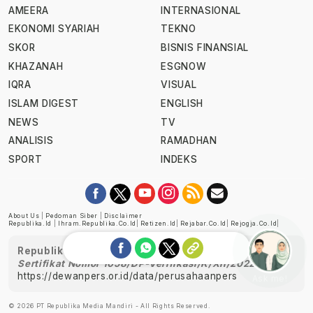
AMEERA
INTERNASIONAL
EKONOMI SYARIAH
TEKNO
SKOR
BISNIS FINANSIAL
KHAZANAH
ESGNOW
IQRA
VISUAL
ISLAM DIGEST
ENGLISH
NEWS
TV
ANALISIS
RAMADHAN
SPORT
INDEKS
About Us
|
Pedoman Siber
|
Disclaimer
Republika.id
|
Ihram.republika.co.id
|
Retizen.id
|
Rejabar.co.id
|
Rejogja.co.id
|
Republika telah diverifikasi oleh Dewan Pers
Sertifikat Nomor 1058/DP-Verifikasi/K/XII/2022
https://dewanpers.or.id/data/perusahaanpers
Ask me!
© 2026 PT Republika Media Mandiri - All Rights Reserved.