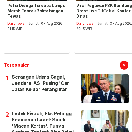
Polisi Diduga Terobos Lampu
Viral Pegawai P3K Bandung
Merah Tabrak Balita hingga
Barat Live TikTok di Kantor
Tewas
Dinas
Dailynews
- Jumat , 07 Aug 2026,
Dailynews
- Jumat , 07 Aug 2026
21:15 WIB
20:15 WIB
>
Terpopuler
Serangan Udara Gagal,
1
Jenderal AS 'Pusing' Cari
Jalan Keluar Perang Iran
Ledek Riyadh, Eks Petinggi
2
Keamanan Israel: Saudi
'Macan Kertas', Punya