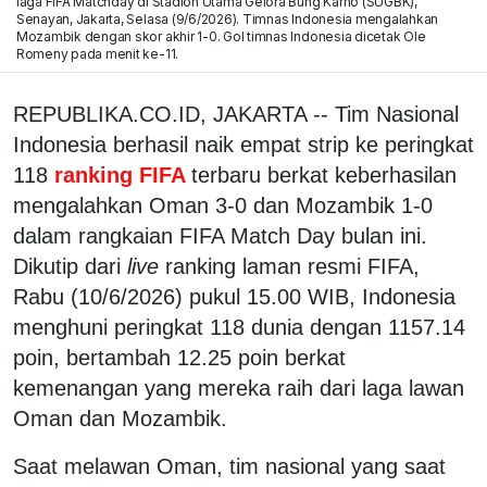
laga FIFA Matchday di Stadion Utama Gelora Bung Karno (SUGBK),
Senayan, Jakarta, Selasa (9/6/2026). Timnas Indonesia mengalahkan
Mozambik dengan skor akhir 1-0. Gol timnas Indonesia dicetak Ole
Romeny pada menit ke-11.
REPUBLIKA.CO.ID, JAKARTA -- Tim Nasional
Indonesia berhasil naik empat strip ke peringkat
118
ranking FIFA
terbaru berkat keberhasilan
mengalahkan Oman 3-0 dan Mozambik 1-0
dalam rangkaian FIFA Match Day bulan ini.
Dikutip dari
live
ranking laman resmi FIFA,
Rabu (10/6/2026) pukul 15.00 WIB, Indonesia
menghuni peringkat 118 dunia dengan 1157.14
poin, bertambah 12.25 poin berkat
kemenangan yang mereka raih dari laga lawan
Oman dan Mozambik.
Saat melawan Oman, tim nasional yang saat