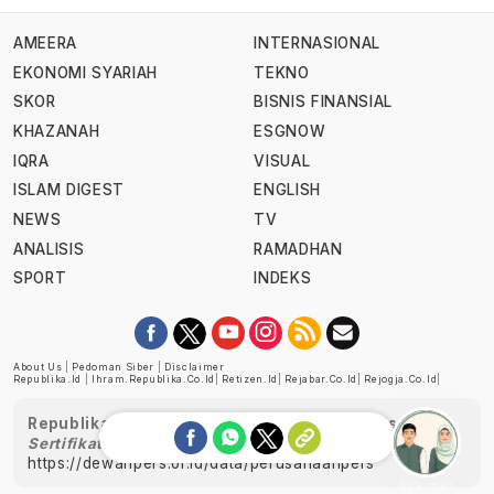
AMEERA
INTERNASIONAL
EKONOMI SYARIAH
TEKNO
SKOR
BISNIS FINANSIAL
KHAZANAH
ESGNOW
IQRA
VISUAL
ISLAM DIGEST
ENGLISH
NEWS
TV
ANALISIS
RAMADHAN
SPORT
INDEKS
About Us
|
Pedoman Siber
|
Disclaimer
Republika.id
|
Ihram.republika.co.id
|
Retizen.id
|
Rejabar.co.id
|
Rejogja.co.id
|
Republika telah diverifikasi oleh Dewan Pers
Sertifikat Nomor 1058/DP-Verifikasi/K/XII/2022
https://dewanpers.or.id/data/perusahaanpers
Ask me!