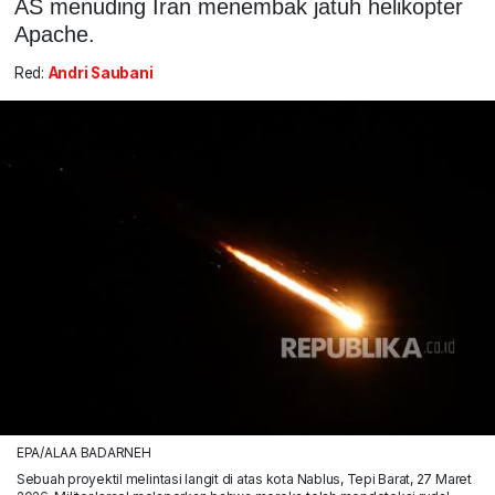
AS menuding Iran menembak jatuh helikopter
Apache.
Red:
Andri Saubani
EPA/ALAA BADARNEH
Sebuah proyektil melintasi langit di atas kota Nablus, Tepi Barat, 27 Maret