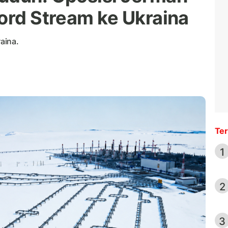
Nord Stream ke Ukraina
aina.
Ter
1
2
3