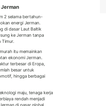
i Jerman
m 2 selama bertahun-
asokan energi Jerman.
 di dasar Laut Baltik
ngsung ke Jerman tanpa
a Timur.
f murah itu memainkan
atan ekonomi Jerman.
tur terbesar di Eropa,
mlah besar untuk
omotif, hingga berbagai
knologi maju, tenaga kerja
berbiaya rendah menjadi
 Jerman di pasar global.