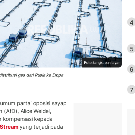
4
5
Foto: tangkapan layar
6
istribusi gas dari Rusia ke Eropa
7
mum partai oposisi sayap
 (AfD), Alice Weidel,
n kompensasi kepada
 Stream
yang terjadi pada