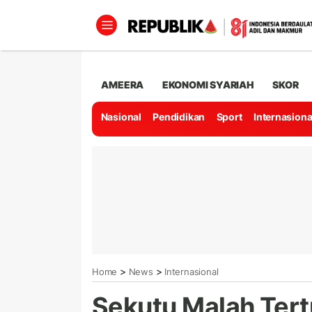
AMEERA
EKONOMI SYARIAH
SKOR
Nasional
Pendidikan
Sport
Internasiona
>
>
Home
News
Internasional
Sekutu Malah Tert