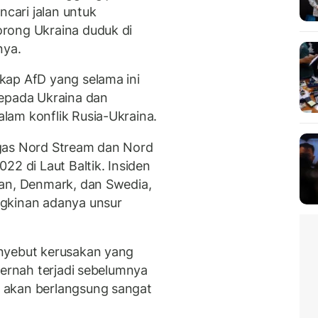
ncari jalan untuk
rong Ukraina duduk di
nya.
kap AfD yang selama ini
kepada Ukraina dan
lam konflik Rusia-Ukraina.
gas Nord Stream dan Nord
22 di Laut Baltik. Insiden
man, Denmark, dan Swedia,
ngkinan adanya unsur
nyebut kerusakan yang
pernah terjadi sebelumnya
 akan berlangsung sangat