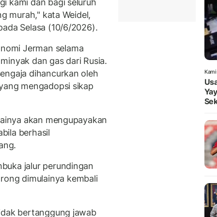
i kami dan bagi seluruh
ng murah," kata Weidel,
pada Selasa (10/6/2026).
nomi Jerman selama
minyak dan gas dari Rusia.
sengaja dihancurkan oleh
Kami
Usa
 yang mengadopsi sikap
Yay
Sek
artainya akan mengupayakan
ila berhasil
ang.
buka jalur perundingan
ong dimulainya kembali
tidak bertanggung jawab