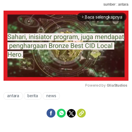
sumber : antara
Baca selengkapnya
arrow_forward_ios
Powered by 
GliaStudios
antara
berita
news
Mute