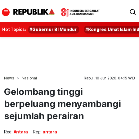
Hot Topics:
#Gubernur BI Mundur
#Kongres Umat Islam In
News
Nasional
Rabu , 10 Jun 2026, 04:15 WIB
Gelombang tinggi
berpeluang menyambangi
sejumlah perairan
Red:
Antara
Rep:
antara