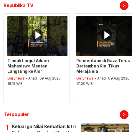
>
Republika TV
Tindak Lanjut Aduan
Penderitaan di Gaza Terus
Mahasiswa Mentan
Bertambah Kini Tikus
Langsung ke Alor
Merajalela
Dailynews
- Ahad , 09 Aug 2026,
Dailynews
- Ahad , 09 Aug 2026,
18:15 WIB
17:00 WIB
>
Terpopuler
Keluarga Nilai Kematian Istri
1