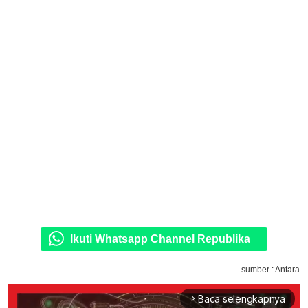
Ikuti Whatsapp Channel Republika
sumber : Antara
Baca selengkapnya
arrow_forward_ios