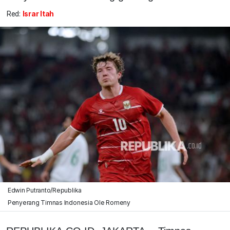
Red:
Israr Itah
Edwin Putranto/Republika
Penyerang Timnas Indonesia Ole Romeny