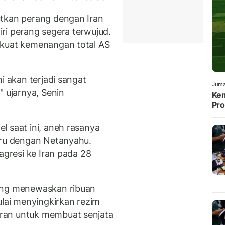
utkan perang dengan Iran
ri perang segera terwujud.
rkuat kemenangan total AS
i akan terjadi sangat
Juma
" ujarnya, Senin
Kem
Pro
l saat ini, aneh rasanya
eru dengan Netanyahu.
agresi ke Iran pada 28
yang menewaskan ribuan
ulai menyingkirkan rezim
ran untuk membuat senjata