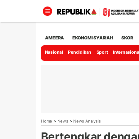
AMEERA
EKONOMI SYARIAH
SKOR
Nasional
Pendidikan
Sport
Internasiona
>
>
Home
News
News Analysis
Bertengkar denga