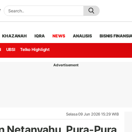
KHAZANAH
IQRA
NEWS
ANALISIS
BISNIS FINANSI
l
UBSI
Telko Highlight
Advertisement
Selasa 09 Jun 2026 15:29 WIB
n Netanyahu, Pura-Pura