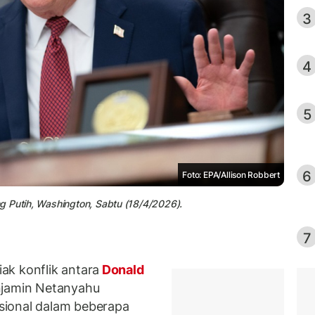
3
4
5
6
Foto: EPA/Allison Robbert
g Putih, Washington, Sabtu (18/4/2026).
7
ak konflik antara
Donald
njamin Netanyahu
sional dalam beberapa