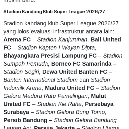
Stadion Kandang Klub Super League 2026/27
Stadion kandang klub Super League 2026/27
yang lolos evaluasi infrastruktur antara lain:
Arema FC
–
Stadion Kanjuruhan
,
Bali United
FC
–
Stadion Kapten I Wayan Dipta
,
Bhayangkara Presisi Lampung FC
–
Stadion
Sumpah Pemuda
,
Borneo FC Samarinda
–
Stadion Segiri
,
Dewa United Banten FC
–
Banten International Stadium
dan
Stadion
Indomilk Arena
,
Madura United FC
–
Stadion
Gelora Madura Ratu Pamelingan
,
Malut
United FC
–
Stadion Kie Raha
,
Persebaya
Surabaya
–
Stadion Gelora Bung Tomo
,
Persib Bandung
–
Stadion Gelora Bandung
Lautan Api
,
Persija Jakarta
–
Stadion Utama