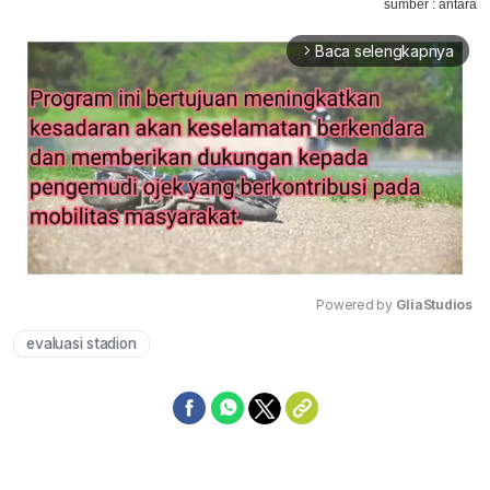
sumber : antara
Baca selengkapnya
arrow_forward_ios
Powered by 
GliaStudios
evaluasi stadion
Mute