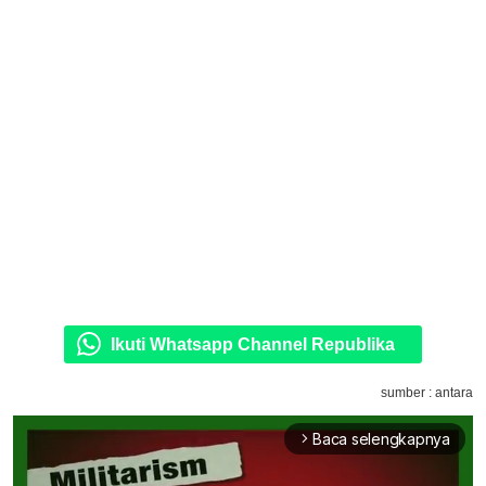
Ikuti Whatsapp Channel Republika
sumber : antara
Baca selengkapnya
arrow_forward_ios