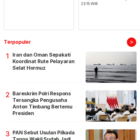
23:15 WIB
>
Terpopuler
Iran dan Oman Sepakati
1
Koordinat Rute Pelayaran
Selat Hormuz
Bareskrim Polri Respons
2
Tersangka Pengusaha
Anton Timbang Bertemu
Presiden
PAN Sebut Usulan Pilkada
3
Tanpa Wakil Sudah Jadi