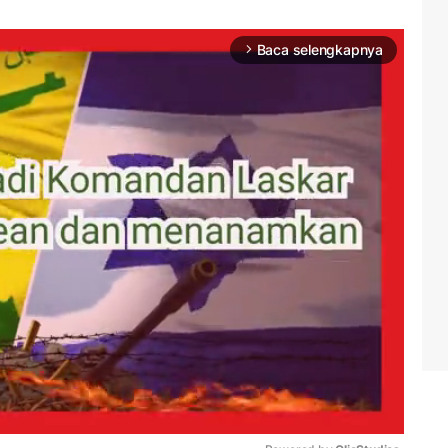
Baca selengkapnya
arrow_forward_ios