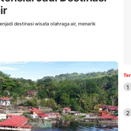
ir
jadi destinasi wisata olahraga air, menarik
.
Ter
1
2