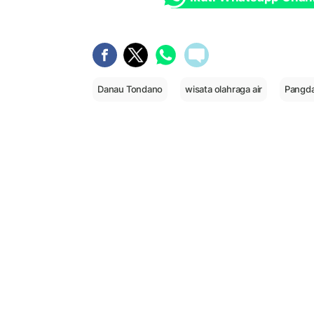
Danau Tondano
wisata olahraga air
Pangda