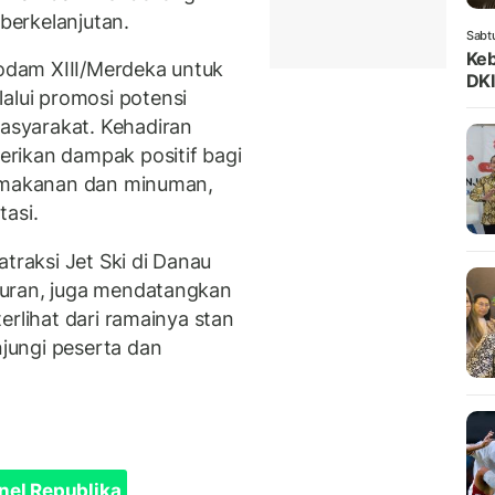
erkelanjutan.
Sabt
Keb
Kodam XIII/Merdeka untuk
DKI
lui promosi potensi
syarakat. Kehadiran
rikan dampak positif bagi
g makanan dan minuman,
tasi.
traksi Jet Ski di Danau
buran, juga mendatangkan
erlihat dari ramainya stan
jungi peserta dan
nel Republika