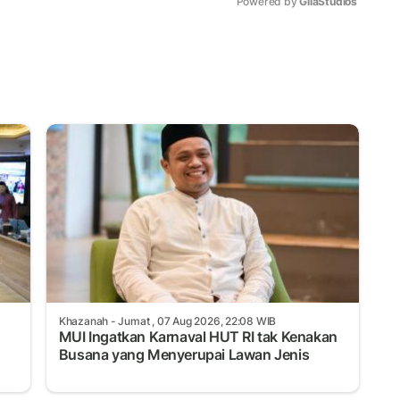
Powered by 
GliaStudios
Mute
Khazanah
- Jumat , 07 Aug 2026, 22:08 WIB
MUI Ingatkan Karnaval HUT RI tak Kenakan
Busana yang Menyerupai Lawan Jenis