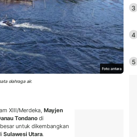
3
4
5
Foto: antara
ta olahraga air.
am XIII/Merdeka,
Mayjen
Danau Tondano
di
 besar untuk dikembangkan
di
Sulawesi Utara
.