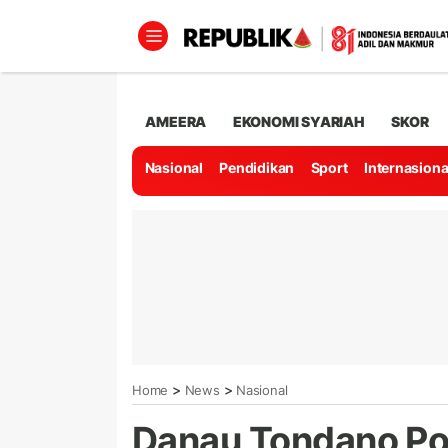
AMEERA
EKONOMI SYARIAH
SKOR
Nasional
Pendidikan
Sport
Internasiona
>
>
Home
News
Nasional
Danau Tondano Pot