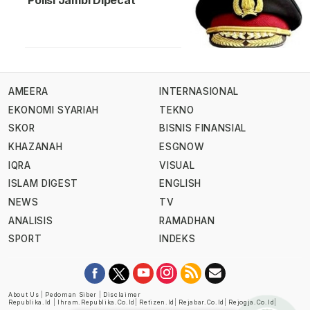
Polisi Jambi Dipecat
AMEERA
INTERNASIONAL
EKONOMI SYARIAH
TEKNO
SKOR
BISNIS FINANSIAL
KHAZANAH
ESGNOW
IQRA
VISUAL
ISLAM DIGEST
ENGLISH
NEWS
TV
ANALISIS
RAMADHAN
SPORT
INDEKS
About Us
|
Pedoman Siber
|
Disclaimer
Republika.id
|
Ihram.republika.co.id
|
Retizen.id
|
Rejabar.co.id
|
Rejogja.co.id
|