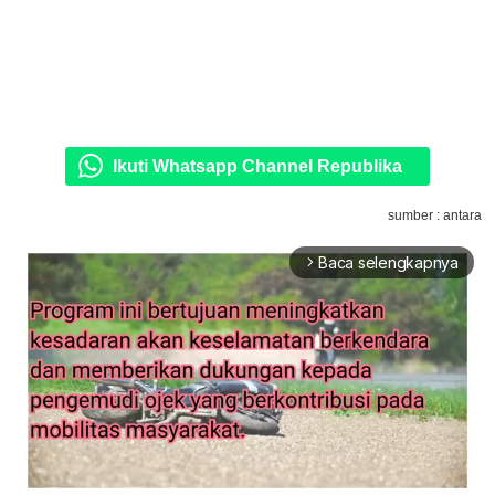
Ikuti Whatsapp Channel Republika
sumber : antara
Baca selengkapnya
arrow_forward_ios